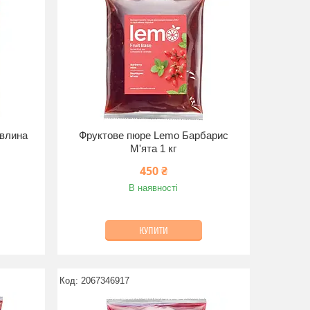
влина
Фруктове пюре Lemo Барбарис
М'ята 1 кг
450 ₴
В наявності
КУПИТИ
2067346917