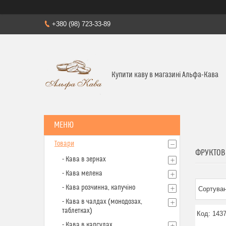
+380 (98) 723-33-89
Купити каву в магазині Альфа-Кава
Товари
ФРУКТОВІ
- Кава в зернах
- Кава мелена
- Кава розчинна, капучіно
- Кава в чалдах (монодозах,
таблетках)
143
- Кава в капсулах