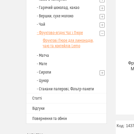
- Гарячий шоколад, какао
- Вершки, сухе молоко
- Чай
- Фруктово-ягідні Чаї і Пюре
Фруктові Пюре для лимонадів,
чаю та коктейлів Lemo
- Матча
Фр
- Мате
М
- Сиропи
- Цукор
- Стакани паперові, Фільтр-пакети
Статті
Відгуки
Повернення та обмін
143