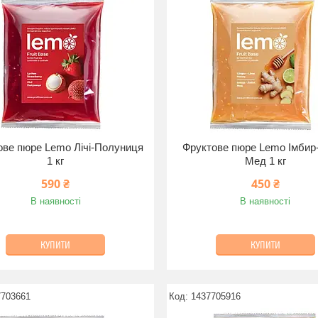
ове пюре Lemo Лічі-Полуниця
Фруктове пюре Lemo Імбир
1 кг
Мед 1 кг
590 ₴
450 ₴
В наявності
В наявності
КУПИТИ
КУПИТИ
7703661
1437705916