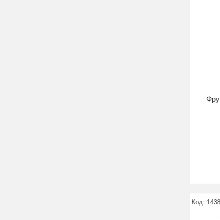
Фру
143