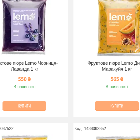
ктове пюре Lemo Чорниця-
Фруктове пюре Lemo Ди
Лаванда 1 кг
Маракуйя 1 кг
550 ₴
565 ₴
В наявності
В наявності
КУПИТИ
КУПИТИ
8087522
1438092852