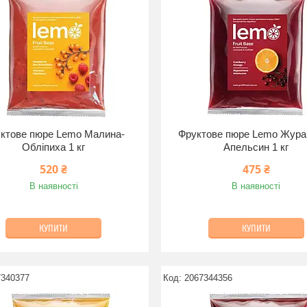
ктове пюре Lemo Малина-
Фруктове пюре Lemo Жура
Обліпиха 1 кг
Апельсин 1 кг
520 ₴
475 ₴
В наявності
В наявності
КУПИТИ
КУПИТИ
7340377
2067344356