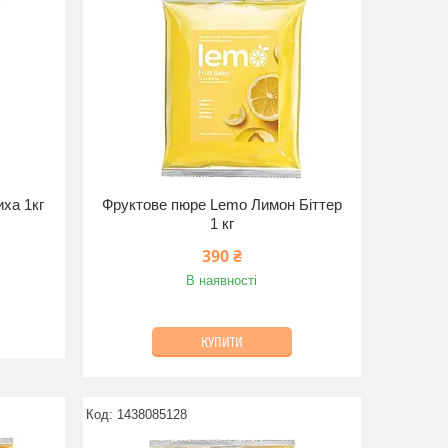
ха 1кг
Фруктове пюре Lemo Лимон Біттер
1 кг
390 ₴
В наявності
КУПИТИ
1438085128