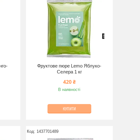
нго-
Фруктове пюре Lemo Яблуко-
Селера 1 кг
420 ₴
В наявності
КУПИТИ
1437701489