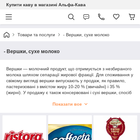
Купити каву в магазині Альфа-Кава
Товари та послуги
- Вершки, сухе молоко
- Вершки, сухе молоко
Вершки — молочний продукт, що отримується з незбираного
молока шляхом сепарації жирової фракції. Для споживання у
свіжому вигляді вершки випускають у продаж, як правило,
пастеризовані з вмістом жиру 10-20 % (звичайні) і 35 %
(жирні). У продажу є також консервовані і сухі вершки, спосіб
вживання яких вказано на етикетці. Завдяки високому вмісту
Показати все
жиру вершки є дуже поживним продуктом. Вони містять також
3,5 % білків, 4,3 % вуглеводів, мінеральні солі та вітаміни (A,
E, B1, B2, C, PP та ін). Вершки широко застосовуються в
лікувальному харчуванні.
Їх використовують для виготовлення сметани та вершкового
масла, а також приготування різноманітних кулінарних