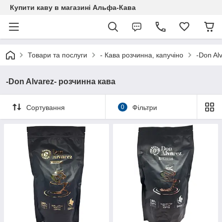
Купити каву в магазині Альфа-Кава
Товари та послуги
- Кава розчинна, капучіно
-Don Al
-Don Alvarez- розчинна кава
Сортування
0
Фільтри