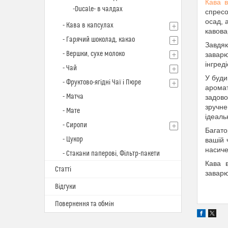
Кава в
-Ducale- в чалдах
спресо
осад, 
- Кава в капсулах
кавова
- Гарячий шоколад, какао
Завдяк
- Вершки, сухе молоко
заварю
інгред
- Чай
У буди
- Фруктово-ягідні Чаї і Пюре
аромат
- Матча
задово
зручне
- Мате
ідеаль
- Сиропи
Багато
- Цукор
вашій 
насиче
- Стакани паперові, Фільтр-пакети
Кава 
Статті
заварю
Відгуки
Повернення та обмін