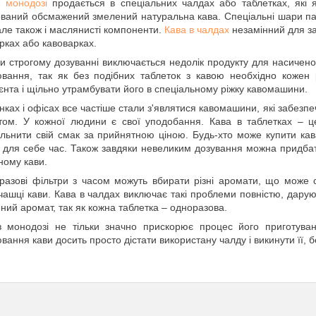
 монодозі
продається в спеціальних чалдах або таблетках, які
ваний обсмажений змелений натуральна кава. Спеціальні шари пап
але також і маслянисті компоненти.
Кава в чалдах
незамінний для за
рках або кавоварках.
и строгому дозуванні виключається недолік продукту для насиченог
вання, так як без подібних таблеток з кавою необхідно кожен ра
ієнта і щільно утрамбувати його в спеціальному ріжку кавомашини.
нках і офісах все частіше стали з'являтися кавомашини, які забезпе
ом. У кожної людини є свої уподобання. Кава в таблетках – це 
льнити свій смак за прийнятною ціною. Будь-хто може купити кав
 для себе час. Також завдяки невеликим дозування можна придбати 
ному кави.
разові фільтри з часом можуть вбирати різні аромати, що може 
чашці кави. Кава в чалдах виключає такі проблеми повністю, дару
ний аромат, так як кожна таблетка – одноразова.
в монодозі не тільки значно прискорює процес його приготува
вання кави досить просто дістати використану чалду і викинути її, 