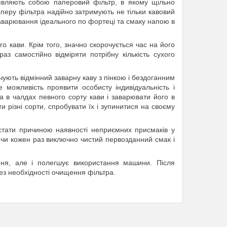
 являють собою паперовий фільтр, в якому щільно
еру фільтра надійно затримують не тільки кавовий
варювання ідеального по фортеці та смаку напою в
о кави. Крім того, значно скорочується час на його
з самостійно відміряти потрібну кількість сухого
чують відмінний заварну каву з пінкою і бездоганним
можливість проявити особисту індивідуальність і
а в чалдах певного сорту кави і заварювати його в
різні сорти, спробувати їх і зупинитися на своєму
стати причиною наявності неприємних присмаків у
ючи кожен раз виключно чистий первозданний смак і
ння, але і полегшує використання машини. Після
без необхідності очищення фільтра.