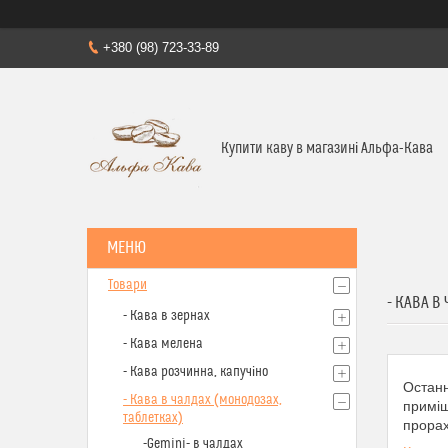
+380 (98) 723-33-89
Купити каву в магазині Альфа-Кава
Товари
- КАВА В
- Кава в зернах
- Кава мелена
- Кава розчинна, капучіно
Останн
- Кава в чалдах (монодозах,
примі
таблетках)
прорах
-Gemini- в чалдах