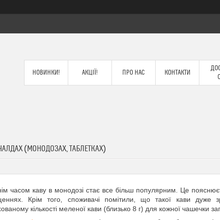
ДОС
НОВИНКИ!
АКЦІЇ!
ПРО НАС
КОНТАКТИ
 ЧАЛДАХ (МОНОДОЗАХ, ТАБЛЕТКАХ)
ім часом каву в монодозі стає все більш популярним. Це пояснює
щеннях. Крім того, споживачі помітили, що такої кави дуже з
ованому кількості меленої кави (близько 8 г) для кожної чашечки з