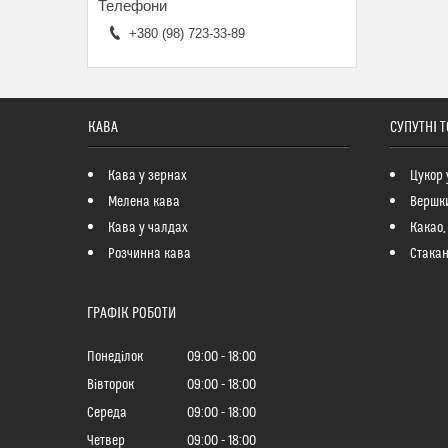
+380 (98) 723-33-89
КАВА
СУПУТНІ 
Кава у зернах
Цукор 
Мелена кава
Вершк
Кава у чалдах
Какао,
Розчинна кава
Стакан
ГРАФІК РОБОТИ
Понеділок
09:00
18:00
Вівторок
09:00
18:00
Середа
09:00
18:00
Четвер
09:00
18:00