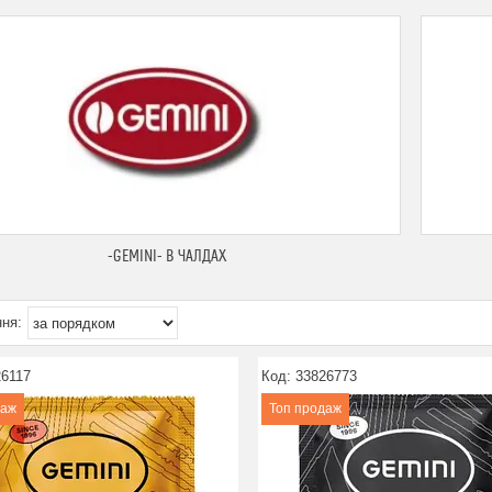
-GEMINI- В ЧАЛДАХ
26117
33826773
даж
Топ продаж