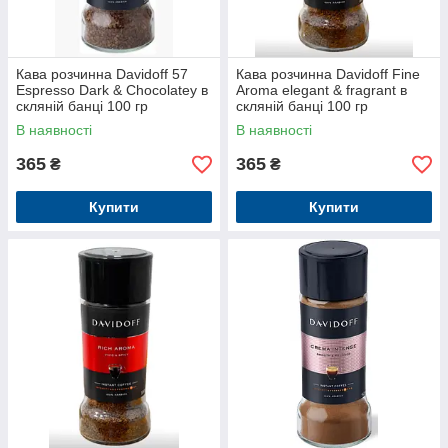
Кава розчинна Davidoff 57
Кава розчинна Davidoff Fine
Espresso Dark & Chocolatey в
Aroma elegant & fragrant в
скляній банці 100 гр
скляній банці 100 гр
В наявності
В наявності
365
365
₴
₴
Купити
Купити