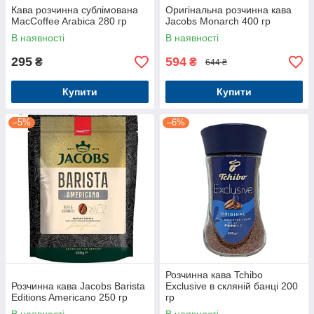
Кава розчинна сублімована
Оригінальна розчинна кава
MacCoffee Arabica 280 гр
Jacobs Monarch 400 гр
В наявності
В наявності
295
594
₴
₴
644 ₴
Купити
Купити
–5%
–6%
Розчинна кава Tchibo
Розчинна кава Jacobs Barista
Exclusive в скляній банці 200
Editions Americano 250 гр
гр