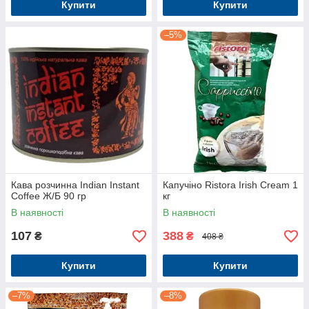
Купити
Купити
–5%
Кава розчинна Indian Instant
Капучіно Ristora Irish Cream 1
Coffee Ж/Б 90 гр
кг
В наявності
В наявності
107
388
₴
₴
408 ₴
Купити
Купити
–7%
–8%