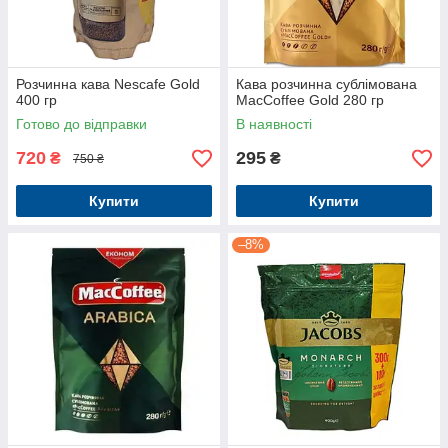
Розчинна кава Nescafe Gold
Кава розчинна сублімована
400 гр
MacCoffee Gold 280 гр
Готово до відправки
В наявності
720
295
₴
₴
750 ₴
Купити
Купити
–8%