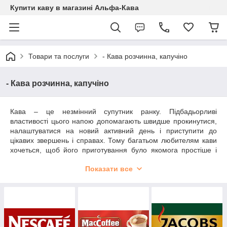
Купити каву в магазині Альфа-Кава
Товари та послуги
- Кава розчинна, капучіно
- Кава розчинна, капучіно
Кава – це незмінний супутник ранку. Підбадьорливі
властивості цього напою допомагають швидше прокинутися,
налаштуватися на новий активний день і приступити до
цікавих звершень і справах. Тому багатьом любителям кави
хочеться, щоб його приготування було якомога простіше і
цей процес займав якомога менше часу. В такому випадку
Показати все
краще
купити розчинну каву
, поєднує в собі яскравий аромат
і міцний смак просмажених і змелених зерен, а також
простоту заварювання.
Розчинна кава
був винайдений в кінці XIX століття і з того
часу рік від року вона набирає все більшу популярність.
Технологія виробництва цього продукту мало в чому зазнала