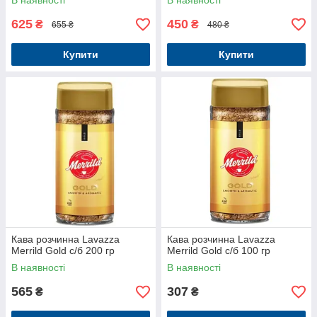
В наявності
В наявності
625
450
₴
₴
655 ₴
480 ₴
Купити
Купити
Кава розчинна Lavazza
Кава розчинна Lavazza
Merrild Gold с/б 200 гр
Merrild Gold с/б 100 гр
В наявності
В наявності
565
307
₴
₴