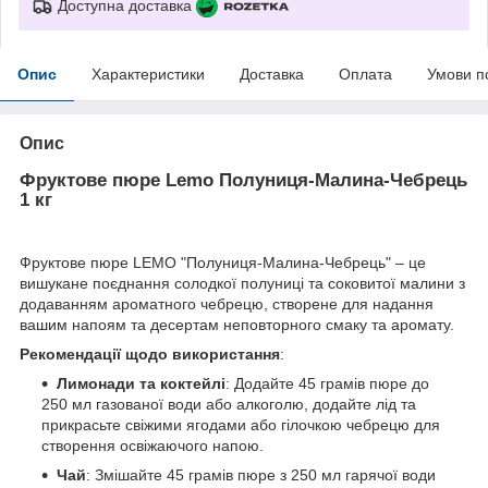
Доступна доставка
Опис
Характеристики
Доставка
Оплата
Умови п
Опис
Фруктове пюре Lemo Полуниця-Малина-Чебрець
1 кг
Фруктове пюре LEMO "Полуниця-Малина-Чебрець" – це
вишукане поєднання солодкої полуниці та соковитої малини з
додаванням ароматного чебрецю, створене для надання
вашим напоям та десертам неповторного смаку та аромату.
Рекомендації щодо використання
:
Лимонади та коктейлі
: Додайте 45 грамів пюре до
250 мл газованої води або алкоголю, додайте лід та
прикрасьте свіжими ягодами або гілочкою чебрецю для
створення освіжаючого напою.
Чай
: Змішайте 45 грамів пюре з 250 мл гарячої води