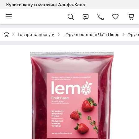
Купити каву в магазині Альфа-Кава
Товари та послуги
- Фруктово-ягідні Чаї і Пюре
Фрукт