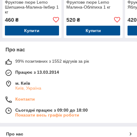
Фруктове пюре Lemo
Фруктове пюре Lemo
Фру
Шипшина-Малина-Імбир 1
Малина-Обліпиха 1 кг
Яблу
кг
460
520
420
₴
₴
Купити
Купити
Про нас
99% позитивних з 1552 відгуків за рік
Працює з 13.03.2014
м. Київ
Київ, Україна
Контакти
Сьогодні працює з 09:00 до 18:00
Показати весь графік роботи
Про нас