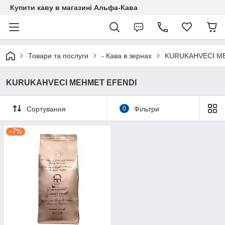
Купити каву в магазині Альфа-Кава
Товари та послуги
- Кава в зернах
KURUKAHVECI M
KURUKAHVECI MEHMET EFENDI
Сортування
0
Фільтри
–7%