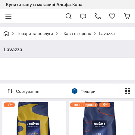
Купити каву в магазині Альфа-Кава
Товари та послуги
- Кава в зернах
Lavazza
Lavazza
Сортування
0
Фільтри
–7%
Топ продажів
–8%