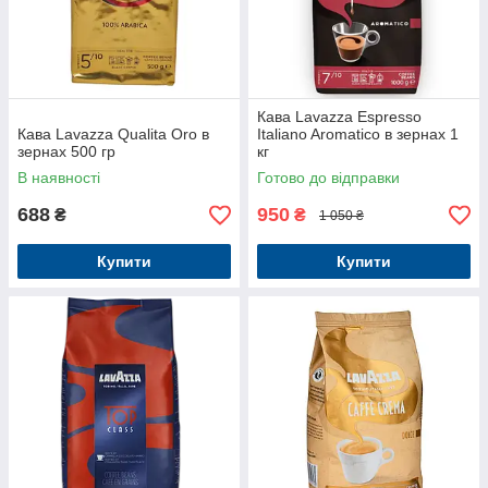
Кава Lavazza Espresso
Кава Lavazza Qualita Oro в
Italiano Aromatico в зернах 1
зернах 500 гр
кг
В наявності
Готово до відправки
688
950
₴
₴
1 050 ₴
Купити
Купити