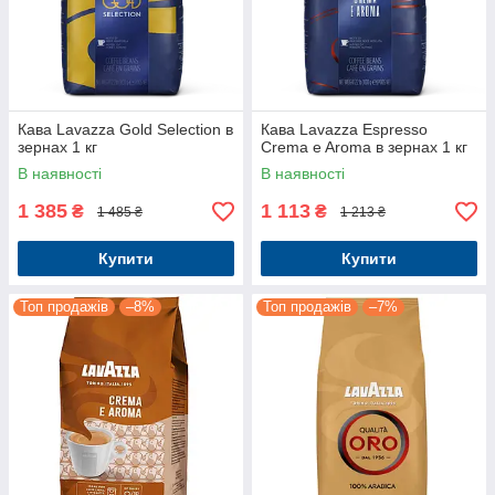
Кава Lavazza Gold Selection в
Кава Lavazza Espresso
зернах 1 кг
Crema e Aroma в зернах 1 кг
В наявності
В наявності
1 385
1 113
₴
₴
1 485 ₴
1 213 ₴
Купити
Купити
Топ продажів
–8%
Топ продажів
–7%