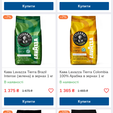
Купити
Купити
–7%
–7%
Кава Lavazza Tierra Brazil
Кава Lavazza Tierra Colombia
Intense (зелена) в зернах 1 кг
100% Арабіка в зернах 1 кг
В наявності
В наявності
1 375
1 365
₴
₴
1 475 ₴
1 465 ₴
Купити
Купити
–7%
–10%