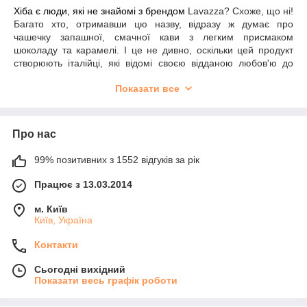
Хіба є люди, які не знайомі з брендом
Lavazza? Схоже, що ні!
Багато хто, отримавши цю назву, відразу ж думає про
чашечку запашної, смачної кави з легким присмаком
шоколаду та карамелі. І це не дивно, оскільки цей продукт
створюють італійці, які відомі своєю відданою любов'ю до
кави та дуже високими кулінарними стандартами. Мільйони
Показати все
досвідчених кавоманів і дуже вимогливих гурманів, що живуть
в Америці, Італії, Англії та в інших країнах, вибирають
каву
лавацца
за його впізнаваний п'янкий смак, тривалий посмак,
відтінки фруктів, горіхів, карамелі та шоколаду, а також
Про нас
приємний чарівний аромат.
Бездоганна кава
99% позитивних з 1552 відгуків за рік
lavazza crema aroma
має довгу історію.
1895 року сміливий і передбачливий Луїджі Лавацца вирішив
Працює з 13.03.2014
відкрити в Турині свою власну кав'ярню, у якій він міг би
дивувати відвідувачів дійсно незвичайним і смачним напоєм.
м. Київ
Для цього він вийшов за межі звичного, сломав «кавові»
Київ, Україна
стереотипи. Він почав створювати незвичайні купажі кави, що
складаються з добірних зерен арабіки та робусти не тільки
Контакти
різних сортів, але також і з різних урожаїв. Саме тому
кава
лавацца
ніколи не набридає й не приїдається. Вона
Сьогодні вихідний
розкривається новими оригінальними смаковими й
Показати весь графік роботи
ароматичними гранями.