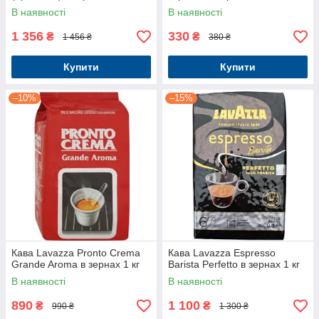
В наявності
В наявності
1 356
330
₴
₴
1 456 ₴
380 ₴
Купити
Купити
–10%
–15%
Кава Lavazza Pronto Crema
Кава Lavazza Espresso
Grande Aroma в зернах 1 кг
Barista Perfetto в зернах 1 кг
В наявності
В наявності
890
1 100
₴
₴
990 ₴
1 300 ₴