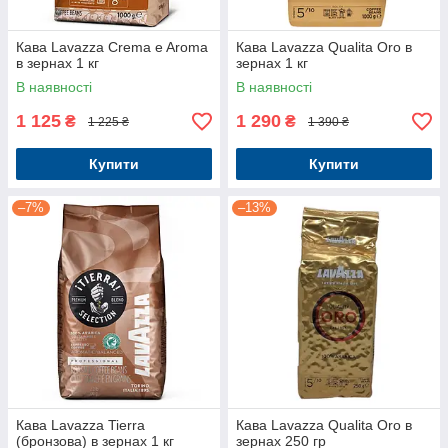
Кава Lavazza Crema e Aroma
Кава Lavazza Qualita Oro в
в зернах 1 кг
зернах 1 кг
В наявності
В наявності
1 125
1 290
₴
₴
1 225 ₴
1 390 ₴
Купити
Купити
–7%
–13%
Кава Lavazza Tierra
Кава Lavazza Qualita Oro в
(бронзова) в зернах 1 кг
зернах 250 гр