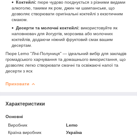
Коктейлі:
пюре чудово поєднується з різними видами
алкоголю, такими як ром, джин чи шампанське, що
дозволяє створювати оригінальні коктейлі з екзотичним
смаком.
Десерти та молочні коктейлі:
використовуйте як
наповнювач для йогуртів, морозива або молочних
коктейлів, додаючи ніжний фруктовий смак вашим
десертам.
Пюре Lemo "Лічі-Полуниця" — ідеальний вибір для закладів
громадського харчування та домашнього використання, що
дозволяє легко створювати смачні та освіжаючі напої та
десерти з яск
Приховати
Характеристики
Основні
Виробник
Lemo
Країна виробник
Україна