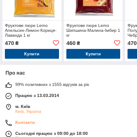
Фруктове пюре Lemo
Фруктове пюре Lemo
Фру
Апельсин-Лимон-Кориця-
Шипшина-Малина-Імбир 1
Пол
Лаванда 1 кг
кг
Чебр
470
460
470
₴
₴
Купити
Купити
Про нас
99% позитивних з 1555 відгуків за рік
Працює з 13.03.2014
м. Київ
Київ, Україна
Контакти
Сьогодні працює з 09:00 до 18:00