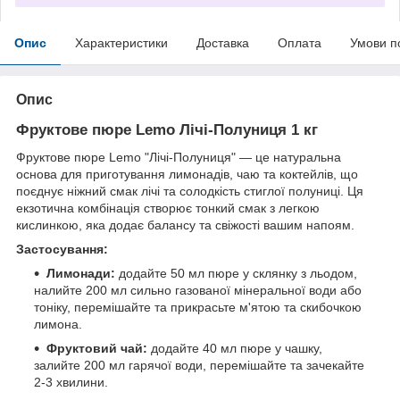
Опис
Характеристики
Доставка
Оплата
Умови п
Опис
Фруктове пюре Lemo Лічі-Полуниця 1 кг
Фруктове пюре Lemo "Лічі-Полуниця" — це натуральна
основа для приготування лимонадів, чаю та коктейлів, що
поєднує ніжний смак лічі та солодкість стиглої полуниці. Ця
екзотична комбінація створює тонкий смак з легкою
кислинкою, яка додає балансу та свіжості вашим напоям.
Застосування:
Лимонади:
додайте 50 мл пюре у склянку з льодом,
налийте 200 мл сильно газованої мінеральної води або
тоніку, перемішайте та прикрасьте м'ятою та скибочкою
лимона.
Фруктовий чай:
додайте 40 мл пюре у чашку,
залийте 200 мл гарячої води, перемішайте та зачекайте
2-3 хвилини.