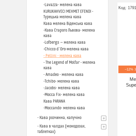
-Lavazza- мелена кава
179
KURUKAHVECI MEHMET EFENDI -
Турецька мелена кава
Кава мелена Віденська кава
-Кава Старого Львова- мелена
кава
-Lofbergs — мелена кава
-Chicco d`Oro-мелена кава
- Pellini - мелена кава
- The Legend of Molfar - мелена
кава
–12%
- Amadeo - мелена кава
Ме
-Tchibo- мелена кава
Super
-Jacobs- мелена кава
-Mocca Fix- мелена кава
Кава PARANA
-Moccando- мелена кава
- Кава розчинна, капучіно
- Кава в чалдах (монодозах,
таблетках)