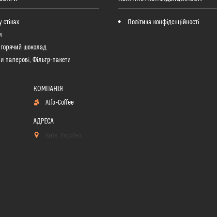
у стіках
Політика конфіденційності
и
 горячий шоколад
и паперові, Фільтр-пакети
Alfa-Coffee
Київ, Україна