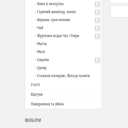
- Кава в капсулах
- Гарячий шоколад, какао
- Вершки, сухе молоко
- Чай
- Фруктово-ягідні Чаї і Пюре
- Матча
- Мате
- Сиропи
- Цукор
- Стакани паперові, Фільтр-пакети
Статті
Відгуки
Повернення та обмін
ФІЛЬТРИ