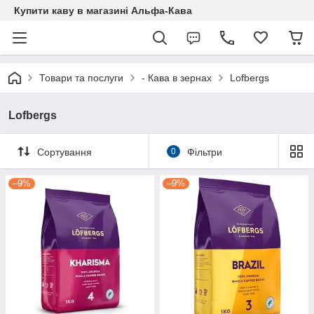
Купити каву в магазині Альфа-Кава
Товари та послуги
- Кава в зернах
Lofbergs
Lofbergs
Сортування
0
Фільтри
–9%
–9%