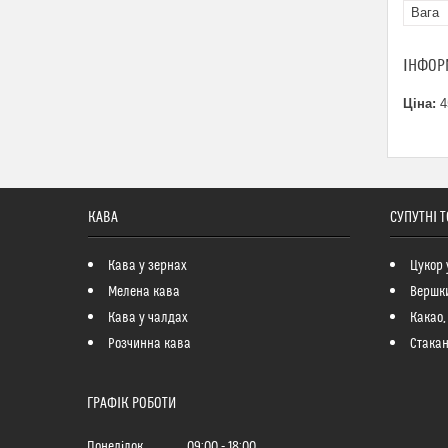
Вага
ІНФОР
Ціна:
4
КАВА
СУПУТНІ 
Кава у зернах
Цукор 
Мелена кава
Вершк
Кава у чалдах
Какао,
Розчинна кава
Стакан
ГРАФІК РОБОТИ
Понеділок
09:00
18:00