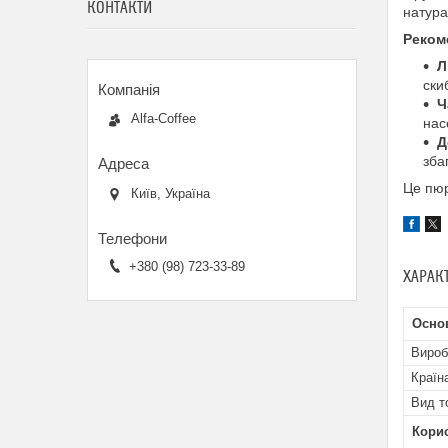
КОНТАКТИ
натура
Реком
Л
ски
Ч
Alfa-Coffee
нас
Д
зба
Це пюр
Київ, Україна
+380 (98) 723-33-89
ХАРАК
Осно
Вироб
Країн
Вид т
Кори