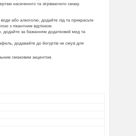
ртам насиченого та зігріваючого смаку.
 води або алкоголю, додайте лід та прикрасьте
ою з пікантним відтінком.
аю, додайте за бажанням додатковий мед та
афель, додавайте до йогуртів чи смузі для
альним смаковим акцентом.