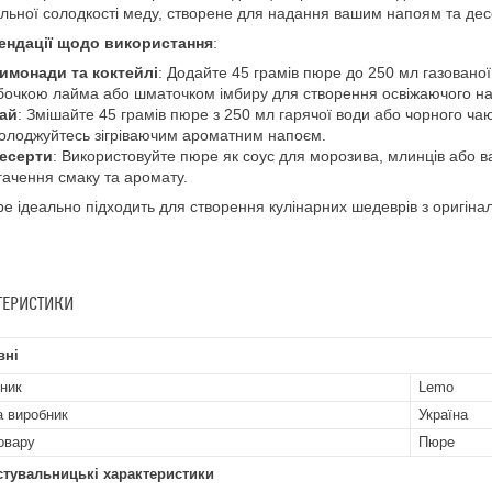
льної солодкості меду, створене для надання вашим напоям та десе
ендації щодо використання
:
имонади та коктейлі
: Додайте 45 грамів пюре до 250 мл газованої
бочкою лайма або шматочком імбиру для створення освіжаючого нап
ай
: Змішайте 45 грамів пюре з 250 мл гарячої води або чорного ч
олоджуйтесь зігріваючим ароматним напоєм.
есерти
: Використовуйте пюре як соус для морозива, млинців або в
гачення смаку та аромату.
е ідеально підходить для створення кулінарних шедеврів з оригін
ТЕРИСТИКИ
вні
ник
Lemo
а виробник
Україна
овару
Пюре
стувальницькі характеристики