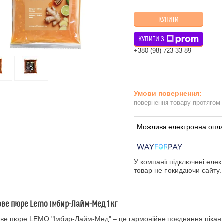
КУПИТИ
КУПИТИ З
+380 (98) 723-33-89
повернення товару протягом
У компанії підключені еле
товар не покидаючи сайту.
ве пюре Lemo Імбир-Лайм-Мед 1 кг
ве пюре LEMO "Імбир-Лайм-Мед" – це гармонійне поєднання пікантн