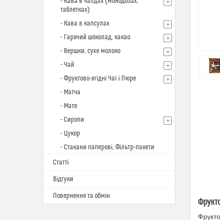
- Кава в чалдах (монодозах,
таблетках)
- Кава в капсулах
- Гарячий шоколад, какао
- Вершки, сухе молоко
- Чай
- Фруктово-ягідні Чаї і Пюре
- Матча
- Мате
- Сиропи
- Цукор
- Стакани паперові, Фільтр-пакети
Статті
Відгуки
Повернення та обмін
Фрукто
Фрукто