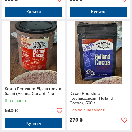
Купити
Купити
Какао Forastero Віденський в
банці (Vienna Cacao), 1 кг
Какао Forastero
Голландський (Holland
В наявності
Cacao), 500 г
540
Немає в наявності
₴
270
₴
Купити