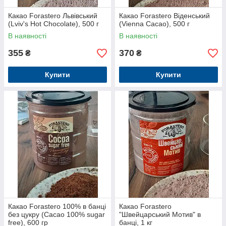
Какао Forastero Львівський
Какао Forastero Віденський
(Lviv's Hot Chocolate), 500 г
(Vienna Cacao), 500 г
В наявності
В наявності
355
370
₴
₴
Купити
Купити
Какао Forastero 100% в банці
Какао Forastero
без цукру (Cacao 100% sugar
"Швейцарський Мотив" в
free), 600 гр
банці, 1 кг