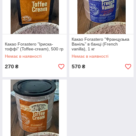
Какао Forastero "Французька
Какао Forastero "Іриска-
Ваніль" в банці (French
тоффі" (Toffee-cream), 500 гр
vanilla), 1 кг
Немає в наявності
Немає в наявності
270
570
₴
₴