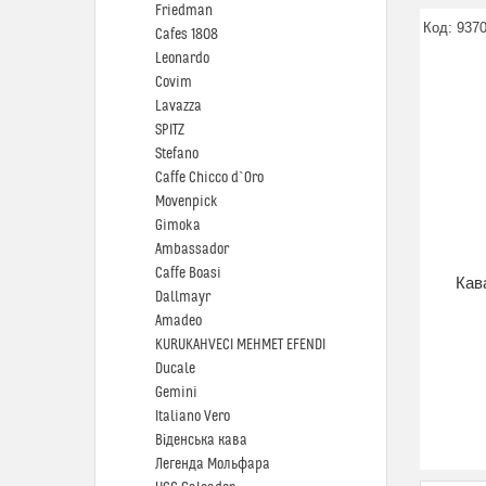
Friedman
937
Cafes 1808
Leonardo
Covim
Lavazza
SPITZ
Stefano
Caffe Chicco d`Oro
Movenpick
Gimoka
Ambassador
Caffe Boasi
Кава
Dallmayr
Amadeo
KURUKAHVECI MEHMET EFENDI
Ducale
Gemini
Italiano Vero
Віденська кава
Легенда Мольфара