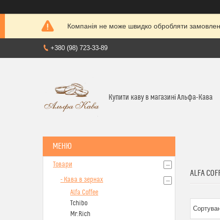
Компанія не може швидко обробляти замовленн
+380 (98) 723-33-89
Купити каву в магазині Альфа-Кава
Товари
ALFA COF
- Кава в зернах
Alfa Coffee
Tchibo
Mr.Rich