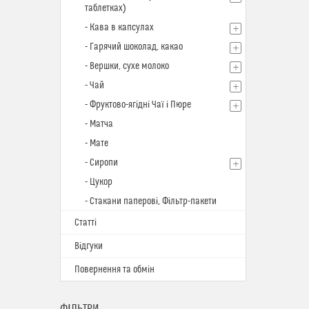
таблетках)
- Кава в капсулах
- Гарячий шоколад, какао
- Вершки, сухе молоко
- Чай
- Фруктово-ягідні Чаї і Пюре
- Матча
- Мате
- Сиропи
- Цукор
- Стакани паперові, Фільтр-пакети
Статті
Відгуки
Повернення та обмін