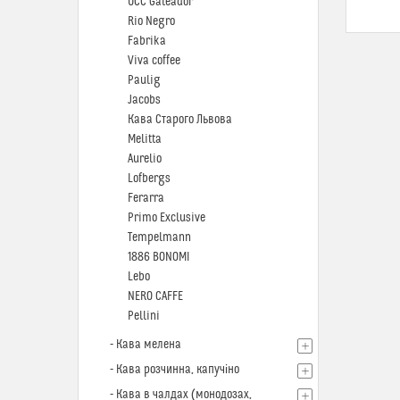
UCC Galeador
Rio Negro
Fabrika
Viva coffee
Paulig
Jacobs
Кава Старого Львова
Melitta
Aurelio
Lofbergs
Ferarra
Primo Exclusive
Tempelmann
1886 BONOMI
Lebo
NERO CAFFE
Pellini
- Кава мелена
- Кава розчинна, капучіно
- Кава в чалдах (монодозах,