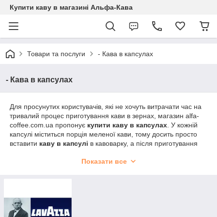
Купити каву в магазині Альфа-Кава
Товари та послуги
- Кава в капсулах
- Кава в капсулах
Для просунутих користувачів, які не хочуть витрачати час на
тривалий процес приготування кави в зернах, магазин alfa-
coffee.com.ua пропонує
купити каву в капсулах
. У кожній
капсулі міститься порція меленої кави, тому досить просто
вставити
каву в капсулі
в кавоварку, а після приготування
викинути капсулу, от і весь процес - швидко, чисто і без
Показати все
зайвих клопотів.
Кава в капсулах
- ідеальний варіант для
енергійних людей, які дорожать кожною секундою свого
безцінного часу!