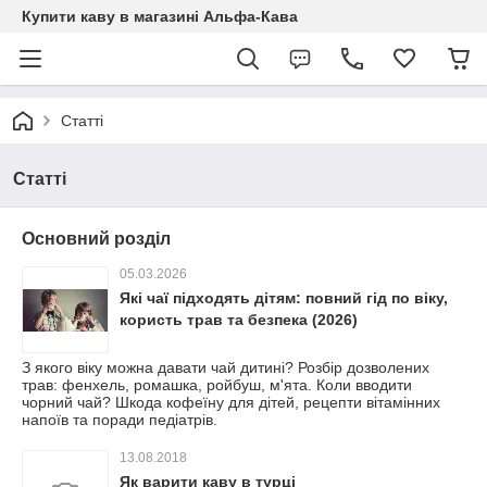
Купити каву в магазині Альфа-Кава
Статті
Статті
Основний розділ
05.03.2026
Які чаї підходять дітям: повний гід по віку,
користь трав та безпека (2026)
З якого віку можна давати чай дитині? Розбір дозволених
трав: фенхель, ромашка, ройбуш, м'ята. Коли вводити
чорний чай? Шкода кофеїну для дітей, рецепти вітамінних
напоїв та поради педіатрів.
13.08.2018
Як варити каву в турці