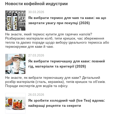
Новости кофейной индустрии
30.03.2026
Як вибрати термос для чаю та кави: на що
звертати увагу при покупці (2026)
Не знаєте, який термос купити для гарячих напоїв?
Розбираємо матеріали колб, типи кришок, час збереження
тепла та даємо поради щодо вибору ідеального термоса або
термокружки для кави й чаю.
27.03.2026
Як вибрати термочашку для кави: повний
гід, матеріали та критерії (2026)
Не знаєте, як вибрати термочашку для кави? Детальний
розбір матеріалів (сталь, кераміка), типів кришок та об'ємів.
Поради експертів для водіїв та офісу.
26.03.2026
Як зробити холодний чай (Ice Tea) вдома:
найкращі рецепти та секрети