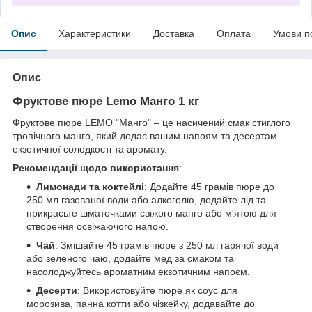
Опис
Характеристики
Доставка
Оплата
Умови п
Опис
Фруктове пюре Lemo Манго 1 кг
Фруктове пюре LEMO "Манго" – це насичений смак стиглого
тропічного манго, який додає вашим напоям та десертам
екзотичної солодкості та аромату.
Рекомендації щодо використання
:
Лимонади та коктейлі
: Додайте 45 грамів пюре до
250 мл газованої води або алкоголю, додайте лід та
прикрасьте шматочками свіжого манго або м'ятою для
створення освіжаючого напою.
Чай
: Змішайте 45 грамів пюре з 250 мл гарячої води
або зеленого чаю, додайте мед за смаком та
насолоджуйтесь ароматним екзотичним напоєм.
Десерти
: Використовуйте пюре як соус для
морозива, панна котти або чізкейку, додавайте до