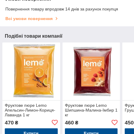
Повернення товару впродовж 14 днів за рахунок покупця
Всі умови повернення
Подібні товари компанії
Фруктове пюре Lemo
Фруктове пюре Lemo
Фру
Апельсин-Лимон-Кориця-
Шипшина-Малина-Імбир 1
Груш
Лаванда 1 кг
кг
470
460
450
₴
₴
Купити
Купити