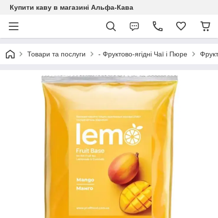
Купити каву в магазині Альфа-Кава
Товари та послуги
- Фруктово-ягідні Чаї і Пюре
Фрукт