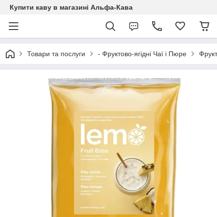
Купити каву в магазині Альфа-Кава
Товари та послуги
- Фруктово-ягідні Чаї і Пюре
Фрукт