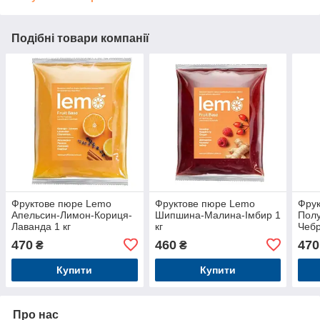
Подібні товари компанії
Фруктове пюре Lemo
Фруктове пюре Lemo
Фру
Апельсин-Лимон-Кориця-
Шипшина-Малина-Імбир 1
Пол
Лаванда 1 кг
кг
Чебр
470
460
470
₴
₴
Купити
Купити
Про нас