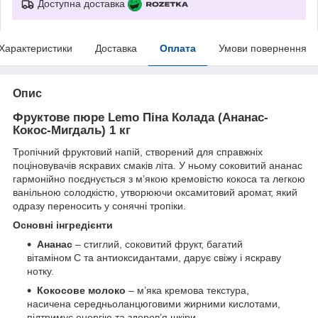
Доступна доставка
Характеристики
Доставка
Оплата
Умови повернення
Опис
Фруктове пюре Lemo Піна Колада (Ананас-
Кокос-Мигдаль) 1 кг
Тропічний фруктовий напій, створений для справжніх
поціновувачів яскравих смаків літа. У ньому соковитий ананас
гармонійно поєднується з м’якою кремовістю кокоса та легкою
ванільною солодкістю, утворюючи оксамитовий аромат, який
одразу переносить у сонячні тропіки.
Основні інгредієнти
Ананас
– стиглий, соковитий фрукт, багатий
вітаміном C та антиоксидантами, дарує свіжу і яскраву
нотку.
Кокосове молоко
– м’яка кремова текстура,
насичена середньоланцюговими жирними кислотами,
підтримує енергію та здоров’я шкіри.