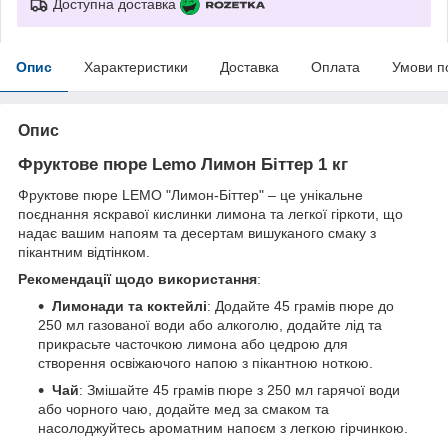
Доступна доставка
Опис
Характеристики
Доставка
Оплата
Умови п
Опис
Фруктове пюре Lemo Лимон Біттер 1 кг
Фруктове пюре LEMO "Лимон-Біттер" – це унікальне
поєднання яскравої кислинки лимона та легкої гіркоти, що
надає вашим напоям та десертам вишуканого смаку з
пікантним відтінком.
Рекомендації щодо використання
:
Лимонади та коктейлі
: Додайте 45 грамів пюре до
250 мл газованої води або алкоголю, додайте лід та
прикрасьте часточкою лимона або цедрою для
створення освіжаючого напою з пікантною ноткою.
Чай
: Змішайте 45 грамів пюре з 250 мл гарячої води
або чорного чаю, додайте мед за смаком та
насолоджуйтесь ароматним напоєм з легкою гірчинкою.