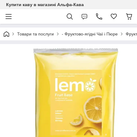
Купити каву в магазині Альфа-Кава
Товари та послуги
- Фруктово-ягідні Чаї і Пюре
Фрукт