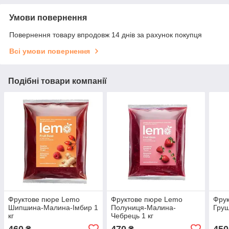
Умови повернення
Повернення товару впродовж 14 днів за рахунок покупця
Всі умови повернення
Подібні товари компанії
Фруктове пюре Lemo
Фруктове пюре Lemo
Фру
Шипшина-Малина-Імбир 1
Полуниця-Малина-
Груш
кг
Чебрець 1 кг
460
470
450