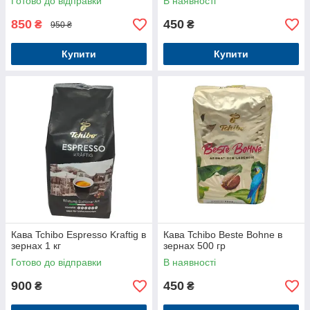
Готово до відправки
В наявності
850
450
₴
₴
950 ₴
Купити
Купити
Кава Tchibo Espresso Kraftig в
Кава Tchibo Beste Bohne в
зернах 1 кг
зернах 500 гр
Готово до відправки
В наявності
900
450
₴
₴