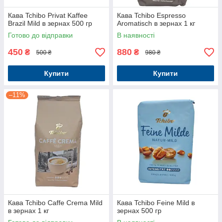
Кава Tchibo Privat Kaffee
Кава Tchibo Espresso
Brazil Mild в зернах 500 гр
Aromatisch в зернах 1 кг
Готово до відправки
В наявності
450
880
₴
₴
500 ₴
980 ₴
Купити
Купити
–11%
Кава Tchibo Caffe Crema Mild
Кава Tchibo Feіne Mild в
в зернах 1 кг
зернах 500 гр