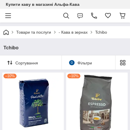
Купити каву в магазині Альфа-Кава
Товари та послуги
- Кава в зернах
Tchibo
Tchibo
Сортування
0
Фільтри
–10%
–10%