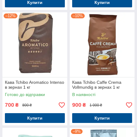
Купити
Купити
–12%
–10%
Кава Tchibo Aromatico Intenso
Кава Tchibo Caffe Crema
в зернах 1 кг
Vollmundig в зернах 1 кг
Готово до відправки
В наявності
700
900
₴
₴
800 ₴
1 000 ₴
Купити
Купити
–9%