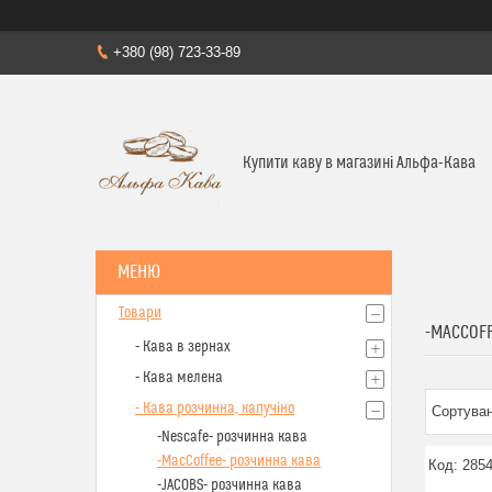
+380 (98) 723-33-89
Купити каву в магазині Альфа-Кава
Товари
-MACCOFF
- Кава в зернах
- Кава мелена
- Кава розчинна, капучіно
-Nescafe- розчинна кава
-MacCoffee- розчинна кава
285
-JACOBS- розчинна кава