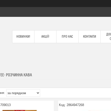
ДОС
НОВИНКИ!
АКЦІЇ!
ПРО НАС
КОНТАКТИ
EE- РОЗЧИННА КАВА
4709013
2864947268