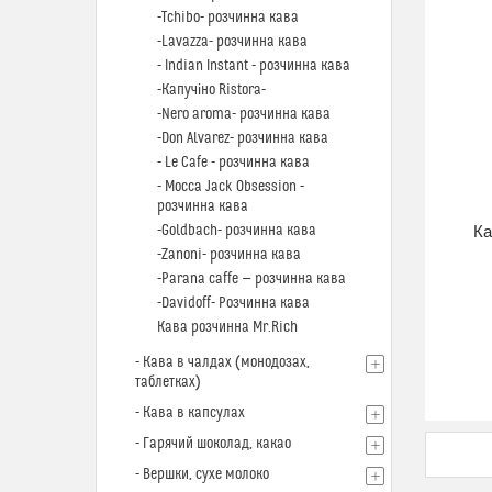
-Tchibo- розчинна кава
-Lavazza- розчинна кава
- Indian Instant - розчинна кава
-Капучіно Ristora-
-Nero aroma- розчинна кава
-Don Alvarez- розчинна кава
- Le Cafe - розчинна кава
- Mocca Jack Obsession -
розчинна кава
-Goldbach- розчинна кава
Ка
-Zanoni- розчинна кава
-Parana caffe — розчинна кава
-Davidoff- Розчинна кава
Кава розчинна Mr.Rich
- Кава в чалдах (монодозах,
таблетках)
- Кава в капсулах
- Гарячий шоколад, какао
- Вершки, сухе молоко