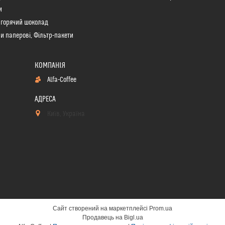
и
 горячий шоколад
и паперові, Фільтр-пакети
Alfa-Coffee
Київ, Україна
Сайт створений на маркетплейсі
Prom.ua
Продавець на Bigl.ua