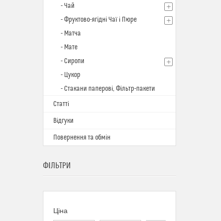
- Чай
- Фруктово-ягідні Чаї і Пюре
- Матча
- Мате
- Сиропи
- Цукор
- Стакани паперові, Фільтр-пакети
Статті
Відгуки
Повернення та обмін
ФІЛЬТРИ
Ціна