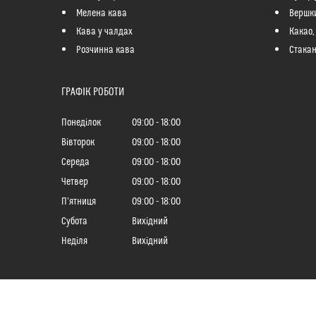
Мелена кава
Вершк
Кава у чалдах
Какао,
Розчинна кава
Стакан
ГРАФІК РОБОТИ
Понеділок
09:00
18:00
Вівторок
09:00
18:00
Середа
09:00
18:00
Четвер
09:00
18:00
Пʼятниця
09:00
18:00
Субота
Вихідний
Неділя
Вихідний