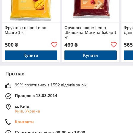
Фруктове пюре Lemo
Фруктове пюре Lemo
Фру
Манго 1 кг
Шипшина-Малина-Імбир 1
Диня
кг
500
460
565
₴
₴
Купити
Купити
Про нас
99% позитивних з 1552 відгуків за рік
Працює з 13.03.2014
м. Київ
Київ, Україна
Контакти
Сьогодні працює з 09:00 до 18:00