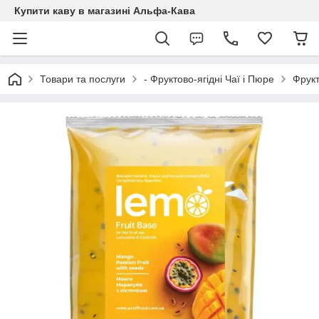
Купити каву в магазині Альфа-Кава
Товари та послуги
- Фруктово-ягідні Чаї і Пюре
Фрукт