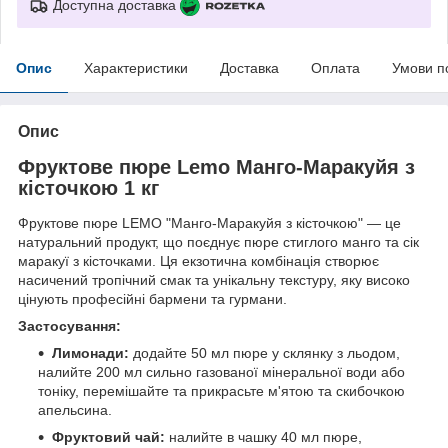
Доступна доставка
Опис
Характеристики
Доставка
Оплата
Умови п
Опис
Фруктове пюре Lemo Манго-Маракуйя з
кісточкою 1 кг
Фруктове пюре LEMO "Манго-Маракуйя з кісточкою" — це
натуральний продукт, що поєднує пюре стиглого манго та сік
маракуї з кісточками. Ця екзотична комбінація створює
насичений тропічний смак та унікальну текстуру, яку високо
цінують професійні бармени та гурмани.
Застосування:
Лимонади:
додайте 50 мл пюре у склянку з льодом,
налийте 200 мл сильно газованої мінеральної води або
тоніку, перемішайте та прикрасьте м'ятою та скибочкою
апельсина.
Фруктовий чай:
налийте в чашку 40 мл пюре,