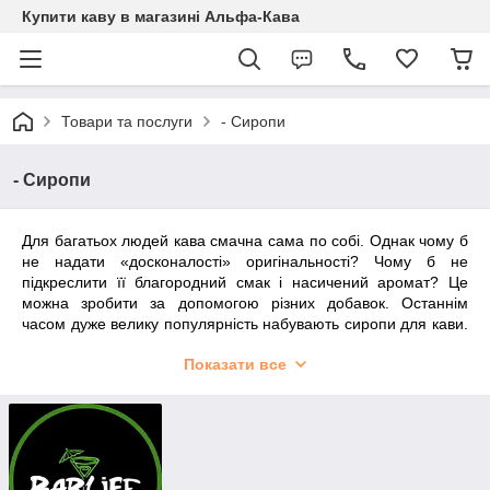
Купити каву в магазині Альфа-Кава
Товари та послуги
- Сиропи
- Сиропи
Для багатьох людей кава смачна сама по собі. Однак чому б
не надати «досконалості» оригінальності? Чому б не
підкреслити її благородний смак і насичений аромат? Це
можна зробити за допомогою різних добавок. Останнім
часом дуже велику популярність набувають сиропи для кави.
Досвідчені бариста знають, що цей продукт здатний зробити
Показати все
зі звичного кави щось незвичайне і захоплююче! Наприклад,
кава з шоколадним сиропом вже точно нікого не залишить
байдужим. А кава з м'ятним сиропом зможе здивувати навіть
найдосвідченішого гурмана або кофенами.
B
arlife сироп
– це натуральний продукт, що складається з
соку та інших складових. Його основою є концентрований