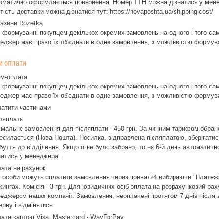
оматично оформляється повернення. Номер ТТН можна дізнатися у менедж
тість доставки можна дізнатися тут: https://novaposhta.ua/shipping-cost/
азини Rozetka
 формуванні покупцем декількох окремих замовлень на одного і того само
еджер має право їх об'єднати в одне замовлення, з можливістю формуван
и оплати
м-оплата
 формуванні покупцем декількох окремих замовлень на одного і того само
еджер має право їх об'єднати в одне замовлення, з можливістю формуван
атити частинами
ляплата
імальне замовлення для післяплати - 450 грн. За чинним тарифом обраної
есилається (Нова Пошта). Посилка, відправлена післяплатою, зберігат
буття до відділення. Якщо її не було забрано, то на 6-й день автомати
натися у менеджера.
ата на рахунок
. особи можуть сплатити замовлення через приват24 вибираючи "Платежі п
кингах. Комісія - 3 грн. Для юридичних осіб оплата на розрахунковий ра
еджером нашої компанії. Замовлення, неоплачені протягом 7 днів після в
ерву і відмінятися.
ата картою Visa, Mastercard - WayForPay