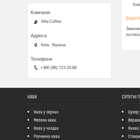
Ком
Alfa-Coffee
Замовл
післяп
Київ, Україна
+380 (98) 723-33-89
КАВА
СУПУТНІ 
Кава у зернах
Цукор 
Мелена кава
Вершк
Кава у чалдах
Какао,
Розчинна кава
Стакан