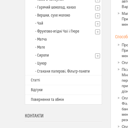
авт
Вар
- Гарячий шоколад, какао
Маг
- Вершки, сухе молоко
При
- Чай
мен
- Фруктово-ягідні Чаї і Пюре
Способ
- Матча
Про
- Мате
При
- Сиропи
мен
Опл
- Цукор
Піс
- Стакани паперові, Фільтр-пакети
Мін
Статті
пер
при
Відгуки
діз
Опл
Повернення та обмін
Фіз
бан
мен
КОНТАКТИ
рез
Опл