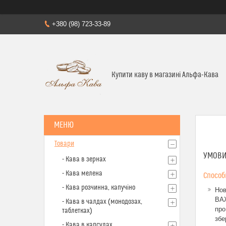
+380 (98) 723-33-89
Купити каву в магазині Альфа-Кава
Товари
УМОВИ
- Кава в зернах
- Кава мелена
Способ
- Кава розчинна, капучіно
Нов
ВАЖ
- Кава в чалдах (монодозах,
про
таблетках)
збе
- Кава в капсулах