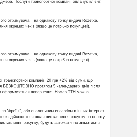
ера. Послуги транспортної компанії оплачує клієнт. 
го отримувача і  на однакову точку видачі Rozetka, 
ня окремих чеків (якщо це потрібно покупцеві).
го отримувача і  на однакову точку видачі Rozetka, 
ня окремих чеків (якщо це потрібно покупцеві).
 транспортної компанії. 20 грн +2% від суми, що 
ися БЕЗКОШТОВНО протягом 5 календарних днів після 
чно оформляється повернення. Номер ТТН можна 
о Україні", або аналогічним способом в інших інтернет-
хунок здійснюється після виставлення рахунку на оплату 
иставлення рахунку, будуть автоматично зніматися з 