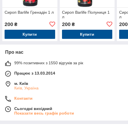
Сироп Barlife Гренадін 1 л
Сироп Barlife Полуниця 1
Сиро
л
л
200
200
200
₴
₴
Купити
Купити
Про нас
99% позитивних з 1550 відгуків за рік
Працює з 13.03.2014
м. Київ
Київ, Україна
Контакти
Сьогодні вихідний
Показати весь графік роботи