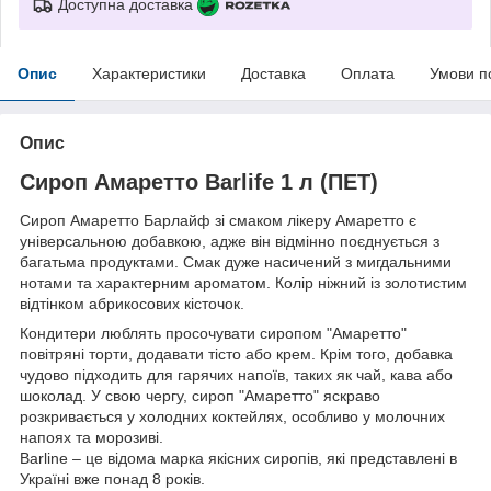
Доступна доставка
Опис
Характеристики
Доставка
Оплата
Умови п
Опис
Сироп Амаретто Barlife 1 л (ПЕТ)
Сироп Амаретто Барлайф зі смаком лікеру Амаретто є
універсальною добавкою, адже він відмінно поєднується з
багатьма продуктами. Смак дуже насичений з мигдальними
нотами та характерним ароматом. Колір ніжний із золотистим
відтінком абрикосових кісточок.
Кондитери люблять просочувати сиропом "Амаретто"
повітряні торти, додавати тісто або крем. Крім того, добавка
чудово підходить для гарячих напоїв, таких як чай, кава або
шоколад. У свою чергу, сироп "Амаретто" яскраво
розкривається у холодних коктейлях, особливо у молочних
напоях та морозиві.
Barline – це відома марка якісних сиропів, які представлені в
Україні вже понад 8 років.