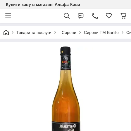
Купити каву в магазині Альфа-Кава
Товари та послуги
- Сиропи
Сиропи ТМ Barlife
Си