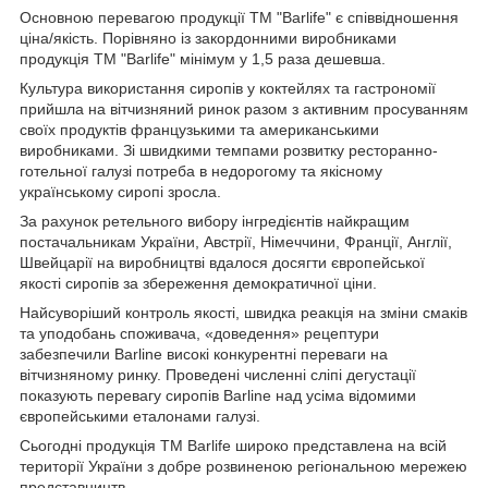
Основною перевагою продукції ТМ "Barlife" є співвідношення
ціна/якість. Порівняно із закордонними виробниками
продукція ТМ "Barlife" мінімум у 1,5 раза дешевша.
Культура використання сиропів у коктейлях та гастрономії
прийшла на вітчизняний ринок разом з активним просуванням
своїх продуктів французькими та американськими
виробниками. Зі швидкими темпами розвитку ресторанно-
готельної галузі потреба в недорогому та якісному
українському сиропі зросла.
За рахунок ретельного вибору інгредієнтів найкращим
постачальникам України, Австрії, Німеччини, Франції, Англії,
Швейцарії на виробництві вдалося досягти європейської
якості сиропів за збереження демократичної ціни.
Найсуворіший контроль якості, швидка реакція на зміни смаків
та уподобань споживача, «доведення» рецептури
забезпечили Barline високі конкурентні переваги на
вітчизняному ринку. Проведені численні сліпі дегустації
показують перевагу сиропів Barline над усіма відомими
європейськими еталонами галузі.
Сьогодні продукція ТМ Barlife широко представлена ​​на всій
території України з добре розвиненою регіональною мережею
представництв.