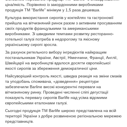
ціна/якість. Порівняно із закордонними виробниками
продукція ТМ "Barlife" мінімум у 1,5 раза дешевша.
Культура використання сиропів у коктейлях та гастрономії
прийшла на вітчизняний ринок разом з активним просуванням
своїх продуктів французькими та американськими
виробниками. Зі швидкими темпами розвитку ресторанно-
готельної галузі потреба в недорогому та якісному
українському сиропі зросла.
За рахунок ретельного вибору інгредієнтів найкращим
постачальникам України, Австрії, Німеччини, Франції, Англії,
Швейцарії на виробництві вдалося досягти європейської
якості сиропів за збереження демократичної ціни.
Найсуворіший контроль якості, швидка реакція на зміни смаків
та уподобань споживача, «доведення» рецептури
забезпечили Barline високі конкурентні переваги на
вітчизняному ринку. Проведені численні сліпі дегустації
показують перевагу сиропів Barlife над усіма відомими
європейськими еталонами галузі.
Сьогодні продукція ТМ Barlife широко представлена ​​на всій
території України з добре розвиненою регіональною мережею
представництв.