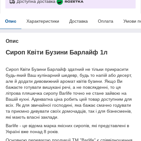
Доступна доставка
Опис
Характеристики
Доставка
Оплата
Умови п
Опис
Сироп Квіти Бузини Барлайф 1л
Сироп Квіти Бузини Барлайф здатний не тільки прикрасити
будь-який Ваш кулінарний шедевр, будь то напій або десерт,
але й додати дивовижний аромат квітів бузини. Якщо Ви
бажаєте готувати вишукані речі, а не повсякденні, то ця
літрова пляшечка сиропу Barlife точно не стане зайвою на
Вашій кухні. Адекватна ціна робить цей товар доступним для
всіх. Як для звичайної господині, яка бажає смачно годувати
та приємно дивувати своїх домочадців, так і для бізнесменів,
які мають власні заклади.
Barlife - це відома марка якісних сиропів, які представлені в
Україні вже понад 8 років.
Основною перевагою продукції ТМ "Barlife" є співвідношення