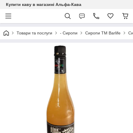
Купити каву в магазині Альфа-Кава
Товари та послуги
- Сиропи
Сиропи ТМ Barlife
Си