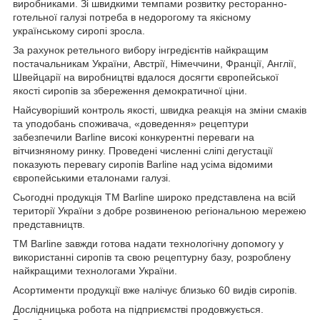
виробниками. Зі швидкими темпами розвитку ресторанно-
готельної галузі потреба в недорогому та якісному
українському сиропі зросла.
За рахунок ретельного вибору інгредієнтів найкращим
постачальникам України, Австрії, Німеччини, Франції, Англії,
Швейцарії на виробництві вдалося досягти європейської
якості сиропів за збереження демократичної ціни.
Найсуворіший контроль якості, швидка реакція на зміни смаків
та уподобань споживача, «доведення» рецептури
забезпечили Barline високі конкурентні переваги на
вітчизняному ринку. Проведені численні сліпі дегустації
показують перевагу сиропів Barline над усіма відомими
європейськими еталонами галузі.
Сьогодні продукція ТМ Barline широко представлена ​​на всій
території України з добре розвиненою регіональною мережею
представництв.
ТМ Barline завжди готова надати технологічну допомогу у
використанні сиропів та свою рецептурну базу, розроблену
найкращими технологами України.
Асортименти продукції вже налічує близько 60 видів сиропів.
Дослідницька робота на підприємстві продовжується.