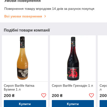
Умови повернення
Повернення товару впродовж 14 днів за рахунок покупця
Всі умови повернення
Подібні товари компанії
Сироп Barlife Квітка
Сироп Barlife Гренадін 1 л
Сиро
Бузини 1 л
л
200
200
200
₴
₴
Купити
Купити