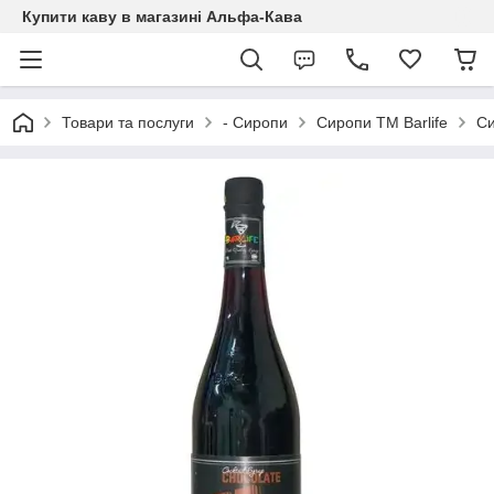
Купити каву в магазині Альфа-Кава
Товари та послуги
- Сиропи
Сиропи ТМ Barlife
Си