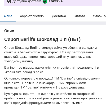
Доступна доставка
Опис
Характеристики
Доставка
Оплата
Умови п
Опис
Сироп Barlife Шоколад 1 л (ПЕТ)
Сироп Шоколад Barline володіє всіма улюбленим солодким
смаком із бархатистою структурою. Спектр застосування
широкий, адже наповнювач хороший як у гарячому, так і
холодному вигляді.
Barline – це відома марка якісних сиропів, які представлені в
Україні вже понад 8 років.
Основною перевагою продукції ТМ "Barline" є співвідношення
ціна/якість. Порівняно із закордонними виробниками
продукція ТМ "Barline" мінімум у 1,5 раза дешевша.
Культура використання сиропів у коктейлях та гастрономії
прийшла на вітчизняний ринок разом з активним просуванням
своїх продуктів французькими та американськими