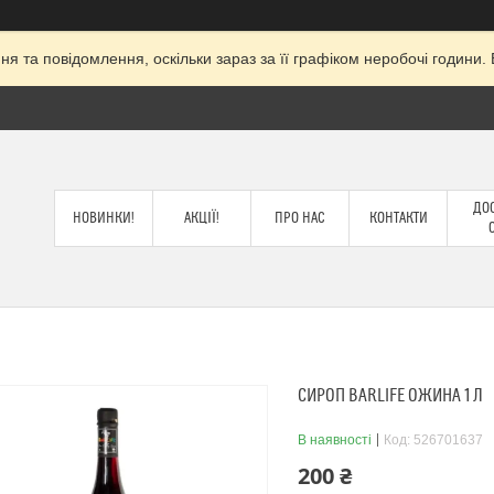
я та повідомлення, оскільки зараз за її графіком неробочі годин
ДОС
НОВИНКИ!
АКЦІЇ!
ПРО НАС
КОНТАКТИ
СИРОП BARLIFE ОЖИНА 1 Л
В наявності
Код:
526701637
200 ₴