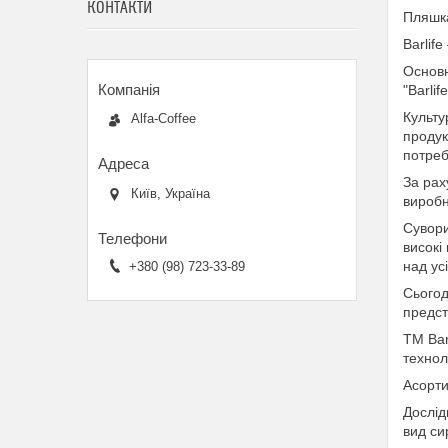
КОНТАКТИ
Пляшка
Barlif
Основн
"Barli
Культу
Alfa-Coffee
продук
потреб
За рах
Київ, Україна
виробн
Сувори
високі
над ус
+380 (98) 723-33-89
Сьогод
предст
ТМ Bar
технол
Асорти
Дослід
вид си