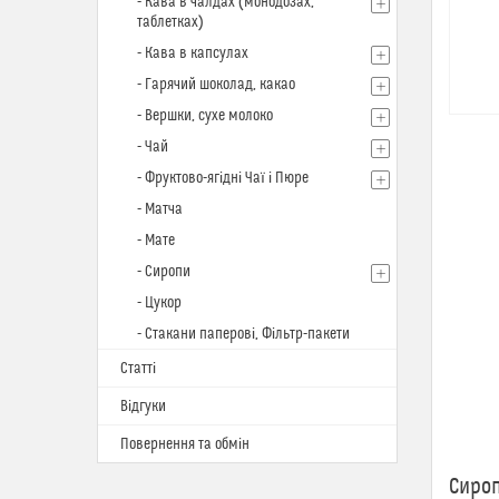
- Кава в чалдах (монодозах,
таблетках)
- Кава в капсулах
- Гарячий шоколад, какао
- Вершки, сухе молоко
- Чай
- Фруктово-ягідні Чаї і Пюре
- Матча
- Мате
- Сиропи
- Цукор
- Стакани паперові, Фільтр-пакети
Статті
Відгуки
Повернення та обмін
Сироп