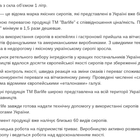
 з скла об'ємом 1 літр.
e — це відома марка якісних сиропів, які представлені в Україні вже б
ою перевагою продукції ТМ "Barlife" є співвідношення ціна/якість.
fe" мінімум в 1,5 рази дешевше.
ра використання сиропів в коктейлях і гастрономії прийшла на вітч
тів французькими та американськими виробниками. З швидкими тем
а в недорогому і якісному українському сиропі зросла.
унок ретельного вибору інгредієнтів у кращих постачальників України,
ицтві вдалося досягти європейської якості сиропів при збереженні 
й контроль якості, швидка реакція на зміни смаків і переваг спожи
 конкурентні переваги на вітчизняному ринку. Проведені численні «слі
іма відомими європейськими «еталонами» галузі.
ні продукція ТМ Barlife широко представлена на всій території Ук
авництв.
life завжди готова надати технічну допомогу у використанні сиропі
огами України.
мент продукції вже налічує близько 60 видів сиропів.
ницька робота на підприємстві триває. Виробництво активно розви
ропу і ведеться робота над вдосконаленням якості.