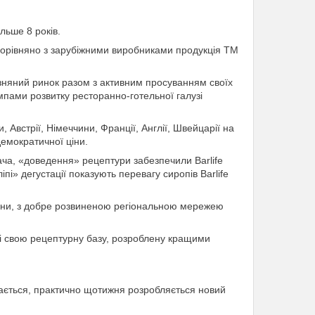
ільше 8 років.
 Порівняно з зарубіжними виробниками продукція ТМ
изняний ринок разом з активним просуванням своїх
пами розвитку ресторанно-готельної галузі
 Австрії, Німеччини, Франції, Англії, Швейцарії на
демократичної ціни.
вача, «доведення» рецептури забезпечили Barlife
пі» дегустації показують перевагу сиропів Barlife
раїни, з добре розвиненою регіональною мережею
в і свою рецептурну базу, розроблену кращими
вається, практично щотижня розробляється новий