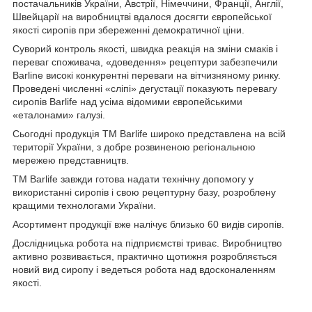
постачальників України, Австрії, Німеччини, Франції, Англії,
Швейцарії на виробництві вдалося досягти європейської
якості сиропів при збереженні демократичної ціни.
Суворий контроль якості, швидка реакція на зміни смаків і
переваг споживача, «доведення» рецептури забезпечили
Barline високі конкурентні переваги на вітчизняному ринку.
Проведені численні «сліпі» дегустації показують перевагу
сиропів Barlife над усіма відомими європейськими
«еталонами» галузі.
Сьогодні продукція ТМ Barlife широко представлена на всій
території України, з добре розвиненою регіональною
мережею представництв.
ТМ Barlife завжди готова надати технічну допомогу у
використанні сиропів і свою рецептурну базу, розроблену
кращими технологами України.
Асортимент продукції вже налічує близько 60 видів сиропів.
Дослідницька робота на підприємстві триває. Виробництво
активно розвивається, практично щотижня розробляється
новий вид сиропу і ведеться робота над вдосконаленням
якості.