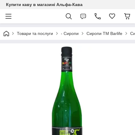
Купити каву в магазині Альфа-Кава
Товари та послуги
- Сиропи
Сиропи ТМ Barlife
Си