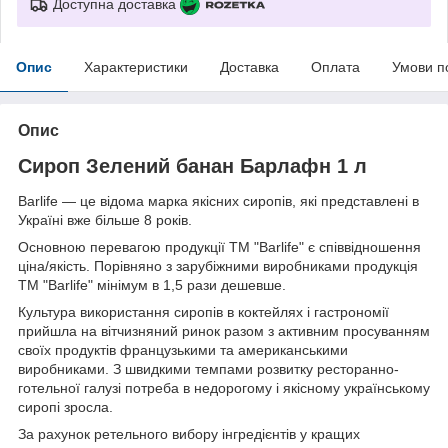
Доступна доставка
Опис
Характеристики
Доставка
Оплата
Умови п
Опис
Сироп Зелений банан Барлафн 1 л
Barlife — це відома марка якісних сиропів, які представлені в
Україні вже більше 8 років.
Основною перевагою продукції ТМ "Barlife" є співвідношення
ціна/якість. Порівняно з зарубіжними виробниками продукція
ТМ "Barlife" мінімум в 1,5 рази дешевше.
Культура використання сиропів в коктейлях і гастрономії
прийшла на вітчизняний ринок разом з активним просуванням
своїх продуктів французькими та американськими
виробниками. З швидкими темпами розвитку ресторанно-
готельної галузі потреба в недорогому і якісному українському
сиропі зросла.
За рахунок ретельного вибору інгредієнтів у кращих