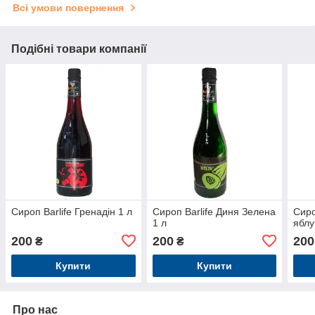
Всі умови повернення
Подібні товари компанії
Сироп Barlife Гренадін 1 л
Сироп Barlife Диня Зелена
Сиро
1 л
яблу
200
200
200
₴
₴
Купити
Купити
Про нас