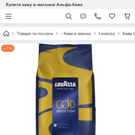
Купити каву в магазині Альфа-Кава
Товари та послуги
- Кава в зернах
Lavazza
Кава L
–7%