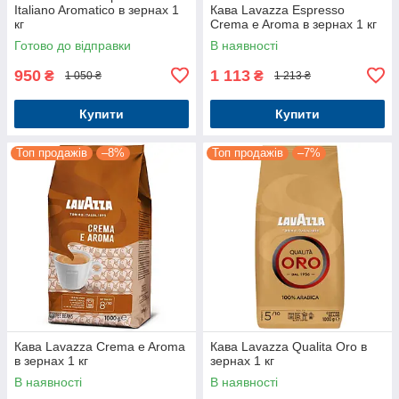
Italiano Aromatico в зернах 1
Кава Lavazza Espresso
кг
Crema e Aroma в зернах 1 кг
Готово до відправки
В наявності
950
1 113
₴
₴
1 050 ₴
1 213 ₴
Купити
Купити
Топ продажів
–8%
Топ продажів
–7%
Кава Lavazza Crema e Aroma
Кава Lavazza Qualita Oro в
в зернах 1 кг
зернах 1 кг
В наявності
В наявності