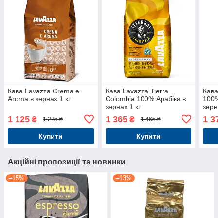
Кава Lavazza Crema e
Кава Lavazza Tierra
Кава
Aroma в зернах 1 кг
Colombia 100% Арабіка в
100%
зернах 1 кг
зерн
1 125
1 365
1 3
₴
₴
1 225 ₴
1 465 ₴
Купити
Купити
Акційні пропозиції та новинки
–15%
–13%