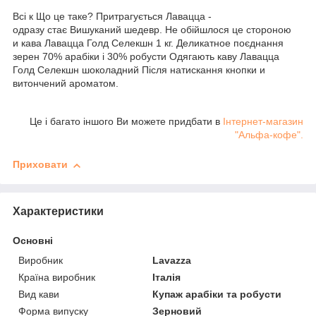
Всі
к
Що це таке?
Притрагується
Лавацца
-
одразу
стає
Вишуканий шедевр
.
Не
обійшлося
це
стороною
и
кава
Лавацца Голд Селекшн
1
кг
.
Деликатное
поєднання
зерен
70
%
арабіки
і 30% робусти
Одягають каву
Лавацца
Голд Селекшн
шоколадний
Після натискання кнопки
и
витончений
ароматом
.
Це і багато іншого Ви можете придбати в
Інтернет-магазин
"Альфа-кофе".
Приховати
Характеристики
Основні
Виробник
Lavazza
Країна виробник
Італія
Вид кави
Купаж арабіки та робусти
Форма випуску
Зерновий