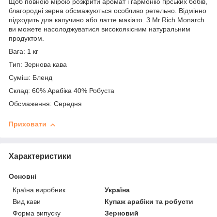
Щоб повною мірою розкрити аромат і гармонію гірських бобів,
благородні зерна обсмажуються особливо ретельно. Відмінно
підходить для капучино або латте макіато. З Mr.Rich Monarch
ви можете насолоджуватися високоякісним натуральним
продуктом.
Вага: 1 кг
Тип: Зернова кава
Суміш: Бленд
Склад: 60% Арабіка 40% Робуста
Обсмаження: Середня
Приховати
Характеристики
Основні
Країна виробник
Україна
Вид кави
Купаж арабіки та робусти
Форма випуску
Зерновий