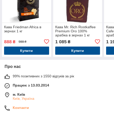
Кава Friedman Africa в
Кава Mr. Rich Rostkaffee
Кава
зернах 1 кг
Premium Oro 100%
Cafe
арабіка в зернах 1 кг
араб
888
1 085
1 1
₴
₴
988 ₴
Купити
Купити
Про нас
99% позитивних з 1550 відгуків за рік
Працює з 13.03.2014
м. Київ
Київ, Україна
Контакти