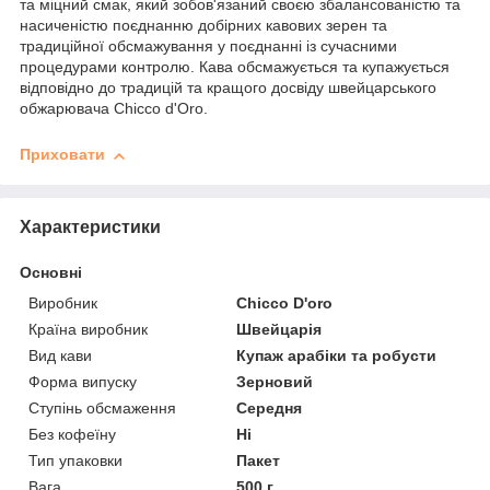
та міцний смак, який зобов'язаний своєю збалансованістю та
насиченістю поєднанню добірних кавових зерен та
традиційної обсмажування у поєднанні із сучасними
процедурами контролю. Кава обсмажується та купажується
відповідно до традицій та кращого досвіду швейцарського
обжарювача Chicco d'Oro.
Приховати
Характеристики
Основні
Виробник
Chicco D'oro
Країна виробник
Швейцарія
Вид кави
Купаж арабіки та робусти
Форма випуску
Зерновий
Ступінь обсмаження
Середня
Без кофеїну
Ні
Тип упаковки
Пакет
Вага
500 г