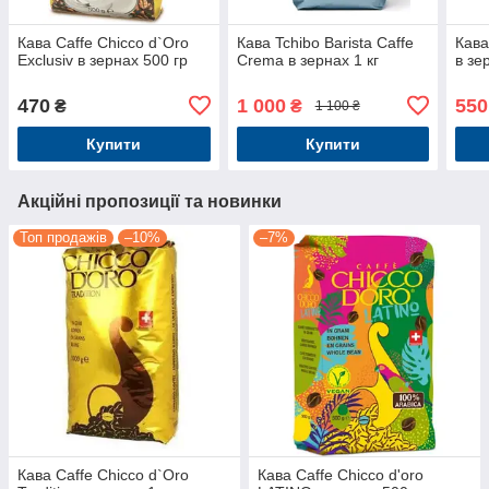
Кава Caffe Chicco d`Oro
Кава Tchibo Barista Caffe
Кав
Exclusiv в зернах 500 гр
Crema в зернах 1 кг
в зе
470
1 000
550
₴
₴
1 100 ₴
Купити
Купити
Акційні пропозиції та новинки
Топ продажів
–10%
–7%
Кава Caffe Chicco d`Oro
Кава Caffe Chicco d'oro