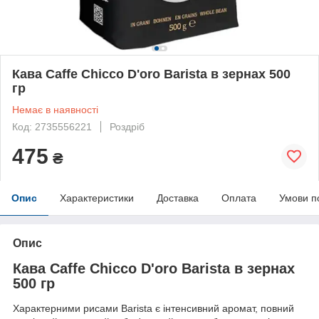
Кава Caffe Chicco D'oro Barista в зернах 500
гр
Немає в наявності
Код: 2735556221
Роздріб
475
₴
Опис
Характеристики
Доставка
Оплата
Умови п
Опис
Кава Caffe Chicco D'oro Barista в зернах
500 гр
Характерними рисами Barista є інтенсивний аромат, повний