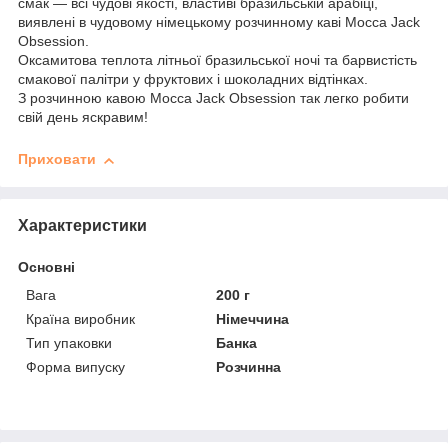
смак — всі чудові якості, властиві бразильській арабіці,
виявлені в чудовому німецькому розчинному каві Mocca Jack
Obsession.
Оксамитова теплота літньої бразильської ночі та барвистість
смакової палітри у фруктових і шоколадних відтінках.
З розчинною кавою Mocca Jack Obsession так легко робити
свій день яскравим!
Приховати
Характеристики
Основні
Вага
200 г
Країна виробник
Німеччина
Тип упаковки
Банка
Форма випуску
Розчинна