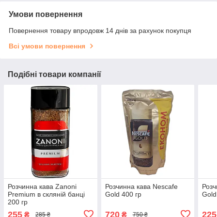
Умови повернення
Повернення товару впродовж 14 днів за рахунок покупця
Всі умови повернення
Подібні товари компанії
Розчинна кава Zanoni
Розчинна кава Nescafe
Розч
Premium в скляній банці
Gold 400 гр
Gold
200 гр
255
720
225
₴
₴
285 ₴
750 ₴