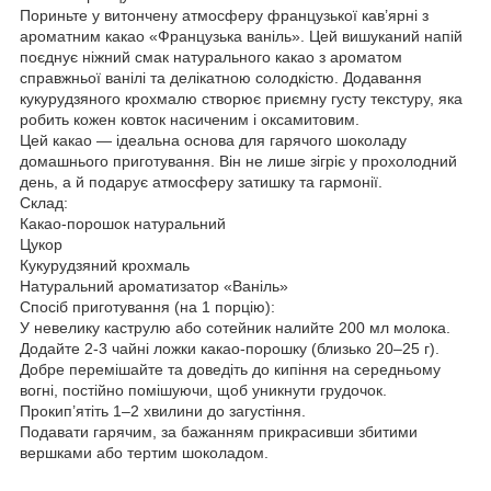
Пориньте у витончену атмосферу французької кав’ярні з
ароматним какао «Французька ваніль». Цей вишуканий напій
поєднує ніжний смак натурального какао з ароматом
справжньої ванілі та делікатною солодкістю. Додавання
кукурудзяного крохмалю створює приємну густу текстуру, яка
робить кожен ковток насиченим і оксамитовим.
Цей какао — ідеальна основа для гарячого шоколаду
домашнього приготування. Він не лише зігріє у прохолодний
день, а й подарує атмосферу затишку та гармонії.
Склад:
Какао-порошок натуральний
Цукор
Кукурудзяний крохмаль
Натуральний ароматизатор «Ваніль»
Спосіб приготування (на 1 порцію):
У невелику каструлю або сотейник налийте 200 мл молока.
Додайте 2-3 чайні ложки какао-порошку (близько 20–25 г).
Добре перемішайте та доведіть до кипіння на середньому
вогні, постійно помішуючи, щоб уникнути грудочок.
Прокип’ятіть 1–2 хвилини до загустіння.
Подавати гарячим, за бажанням прикрасивши збитими
вершками або тертим шоколадом.