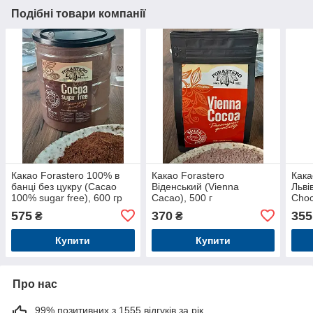
Подібні товари компанії
Какао Forastero 100% в
Какао Forastero
Кака
банці без цукру (Cacao
Віденський (Vienna
Льві
100% sugar free), 600 гр
Cacao), 500 г
Choc
575
370
355
₴
₴
Купити
Купити
Про нас
99% позитивних з 1555 відгуків за рік