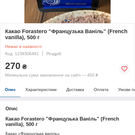
Какао Forastero "Французька Ваніль" (French
vanilla), 500 г
Немає в наявності
Код: 1238306481
Роздріб
270
₴
Мінімальна сума замовлення на сайті — 450 ₴
Опис
Характеристики
Доставка
Оплата
Умови п
Опис
Какао Forastero "Французька Ваніль" (French
vanilla), 500 г
Какао «Французька ваніль»