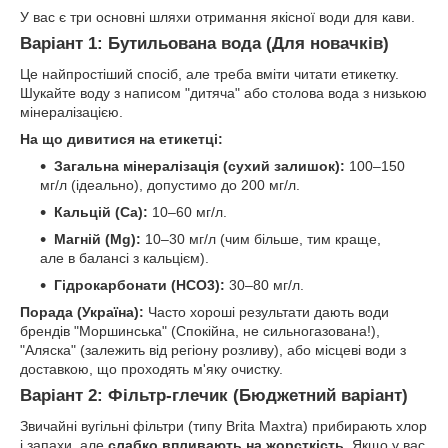
У вас є три основні шляхи отримання якісної води для кави.
Варіант 1: Бутильована вода (Для новачків)
Це найпростіший спосіб, але треба вміти читати етикетку.
Шукайте воду з написом "дитяча" або столова вода з низькою
мінералізацією.
На що дивитися на етикетці:
Загальна мінералізація (сухий залишок):
100–150
мг/л (ідеально), допустимо до 200 мг/л.
Кальцій (Ca):
10–60 мг/л.
Магній (Mg):
10–30 мг/л (чим більше, тим краще,
але в балансі з кальцієм).
Гідрокарбонати (HCO3):
30–80 мг/л.
Порада (Україна):
Часто хороші результати дають води
брендів "Моршинська" (Спокійна, не сильногазована!),
"Аляска" (залежить від регіону розливу), або місцеві води з
доставкою, що проходять м'яку очистку.
Варіант 2: Фільтр-глечик (Бюджетний варіант)
Звичайні вугільні фільтри (типу Brita Maxtra) прибирають хлор
і запахи, але
слабко впливають на жорсткість
. Якщо у вас