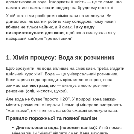
ароматизована вода. Ігнорувати її якість — це те саме, що
намагатися намалювати шедевр на брудному полотні.
У цій статті ми розберемо хімію кави на молекули. Ви
дізнаєтесь, як магній робить каву солодкою, чому накип
вбиває не тільки чайник, а й смак, і
яку воду
використовувати для кави
, щоб вона смакувала як у
найкращій кав'ярні "третьої хвилі".
1. Хімія процесу: Вода як розчинник
Щоб зрозуміти, як вода впливає на смак кави, треба згадати
шкільний курс хімії. Вода — це універсальний розчинник.
Коли гаряча вода проходить крізь мелене зерно, вона
займається
екстракцією
— витягує з нього розчинні
речовини (олії, кислоти, цукри).
Але вода не буває "просто H2O". У природі вона завжди
містить розчинені мінерали. І саме ці мінерали виступають
"магнітами", які чіпляють на себе смакові молекули кави.
Правило порожньої та повної валізи
Дистильована вода (порожня валіза):
У ній немає
мінералів. Їй "нічим" чіпляти смак. Кава виходить