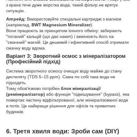
з крана тече дуже жорстка вода, такий фільтр не врятує
ситуацію.
Апгрейд:
Використовуйте спеціальні картриджі з магнієм
(наприклад,
BWT Magnesium Mineralizer
).
Вони працюють за принципом іонного обміну: забирають
"поганий" кальцій (що дає накип) і замінюють його на
"смачний" магній. Це дешевий і ефективний спосіб отримати
смачну воду вдома.
Варіант 3: Зворотний осмос з мінералізатором
(Професійний підхід)
Система зворотного осмосу очищує воду майже до стану
дистиляту (TDS 5–15 ppm). Сама по собі така вода не
підходить.
Тому обов'язково потрібен
блок мінералізації
(ремінералізатор)
або функція "підмішування" (bypass), яка
повертає частину відфільтрованої, але мінералізованої води
в потік. Це найкраще рішення для офісів та приватних
будинків.
6. Третя хвиля води: Зроби сам (DIY)