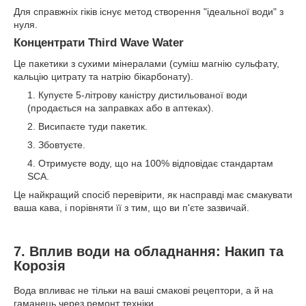
Для справжніх гіків існує метод створення "ідеальної води" з
нуля.
Концентрати Third Wave Water
Це пакетики з сухими мінералами (суміш магнію сульфату,
кальцію цитрату та натрію бікарбонату).
Купуєте 5-літрову каністру дистильованої води
(продається на заправках або в аптеках).
Висипаєте туди пакетик.
Збовтуєте.
Отримуєте воду, що на 100% відповідає стандартам
SCA.
Це найкращий спосіб перевірити, як насправді має смакувати
ваша кава, і порівняти її з тим, що ви п'єте зазвичай.
7. Вплив води на обладнання: Накип та
Корозія
Вода впливає не тільки на ваші смакові рецептори, а й на
гаманець через ремонт техніки.