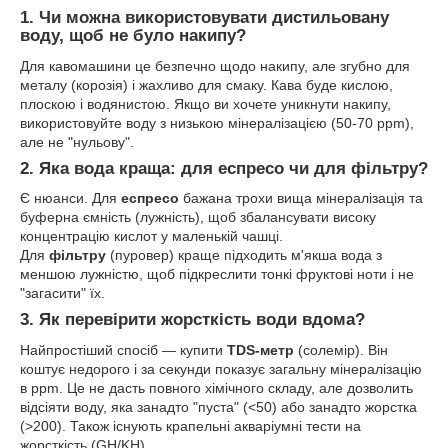
1. Чи можна використовувати дистильовану
воду, щоб не було накипу?
Для кавомашини це безпечно щодо накипу, але згубно для
металу (корозія) і жахливо для смаку. Кава буде кислою,
плоскою і водянистою. Якщо ви хочете уникнути накипу,
використовуйте воду з низькою мінералізацією (50-70 ppm),
але не "нульову".
2. Яка вода краща: для еспресо чи для фільтру?
Є нюанси. Для
еспресо
бажана трохи вища мінералізація та
буферна ємність (лужність), щоб збалансувати високу
концентрацію кислот у маленькій чашці.
Для
фільтру
(пуровер) краще підходить м'якша вода з
меншою лужністю, щоб підкреслити тонкі фруктові ноти і не
"загасити" їх.
3. Як перевірити жорсткість води вдома?
Найпростіший спосіб — купити
TDS-метр
(солемір). Він
коштує недорого і за секунди показує загальну мінералізацію
в ppm. Це не дасть повного хімічного складу, але дозволить
відсіяти воду, яка занадто "пуста" (<50) або занадто жорстка
(>200). Також існують крапельні акваріумні тести на
жорсткість (GH/KH).