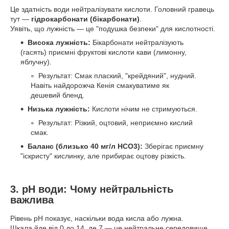
Це здатність води нейтралізувати кислоти. Головний гравець
тут —
гідрокарбонати (бікарбонати)
.
Уявіть, що лужність — це "подушка безпеки" для кислотності.
Висока лужність:
Бікарбонати нейтралізують
(гасять) приємні фруктові кислоти кави (лимонну,
яблучну).
Результат: Смак плаский, "крейдяний", нудний.
Навіть найдорожча Кенія смакуватиме як
дешевий бленд.
Низька лужність:
Кислоти нічим не стримуються.
Результат: Різкий, оцтовий, неприємно кислий
смак.
Баланс (близько 40 мг/л HCO3):
Зберігає приємну
"іскристу" кислинку, але прибирає оцтову різкість.
3. pH води: Чому нейтральність
важлива
Рівень pH показує, наскільки вода кисла або лужна.
Шкала йде від 0 до 14, де 7 — це нейтральне середовище.