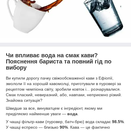
Чи впливає вода на смак кави?
Пояснення бариста та повний гід по
вибору
Ви купили дорогу пачку свіжообсмаженої кави з Ефіопії,
змололи її на хорошій кавомолці, приготували в пуровері за
рецептом чемпіона світу, зробили ковток і... розчарувалися.
Смак плаский, невиразний, або, навпаки, неприємно різкий.
Знайома ситуація?
Швидше за все, винуватцем є інгредієнт, якому ми
приділяємо найменше уваги —
вода
.
У чашці фільтр-кави (пуровер, батч-брю) вода складає
98.5%
.
У чашці еспресо — близько
90%
. Кава — це фактично