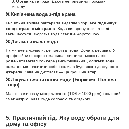
Органіка та іржа:
Дають неприємний присмак
металу.
❌ Кип'ячена вода з-під крана
Кип'ятіння вбиває бактерії та видаляє хлор, але
підвищує
концентрацію мінералів
. Вода випаровується, а солі
залишаються. Жорстка вода стає ще жорсткішою.
❌ Дистильована вода
Як ми вже з'ясували, це "мертва" вода. Вона агресивна. У
професійних еспресо-машинах дистилят може навіть
розчиняти метал бойлера (вилуговування), оскільки вода
намагається наситити себе іонами з будь-якого доступного
джерела. Кава на дистиляті — це гроші на вітер.
❌ Лікувально-столові води (Боржомі, Поляна
тощо)
Мають величезну мінералізацію (TDS > 1000 ppm) і солоний
смак натрію. Кава буде солоною та огидною.
5. Практичний гід: Яку воду обрати для
дому та офісу