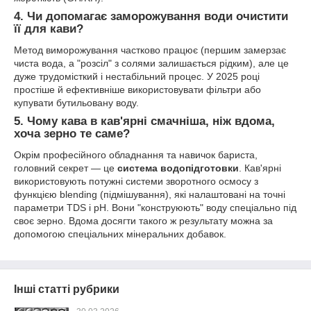
4. Чи допомагає заморожування води очистити
її для кави?
Метод виморожування частково працює (першим замерзає
чиста вода, а "розсіл" з солями залишається рідким), але це
дуже трудомісткий і нестабільний процес. У 2025 році
простіше й ефективніше використовувати фільтри або
купувати бутильовану воду.
5. Чому кава в кав'ярні смачніша, ніж вдома,
хоча зерно те саме?
Окрім професійного обладнання та навичок бариста,
головний секрет — це
система водопідготовки
. Кав'ярні
використовують потужні системи зворотного осмосу з
функцією blending (підмішування), які налаштовані на точні
параметри TDS і pH. Вони "конструюють" воду спеціально під
своє зерно. Вдома досягти такого ж результату можна за
допомогою спеціальних мінеральних добавок.
Інші статті рубрики