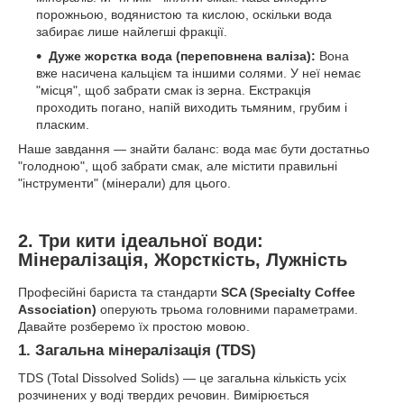
порожньою, водянистою та кислою, оскільки вода
забирає лише найлегші фракції.
Дуже жорстка вода (переповнена валіза):
Вона
вже насичена кальцієм та іншими солями. У неї немає
"місця", щоб забрати смак із зерна. Екстракція
проходить погано, напій виходить тьмяним, грубим і
пласким.
Наше завдання — знайти баланс: вода має бути достатньо
"голодною", щоб забрати смак, але містити правильні
"інструменти" (мінерали) для цього.
2. Три кити ідеальної води:
Мінералізація, Жорсткість, Лужність
Професійні бариста та стандарти
SCA (Specialty Coffee
Association)
оперують трьома головними параметрами.
Давайте розберемо їх простою мовою.
1. Загальна мінералізація (TDS)
TDS (Total Dissolved Solids) — це загальна кількість усіх
розчинених у воді твердих речовин. Вимірюється