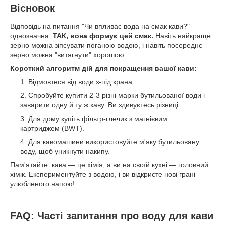
Вісновок
Відповідь на питання "Чи впливає вода на смак кави?"
однозначна:
ТАК, вона формує цей смак.
Навіть найкраще
зерно можна зіпсувати поганою водою, і навіть посереднє
зерно можна "витягнути" хорошою.
Короткий алгоритм дій для покращення вашої кави:
Відмовтеся від води з-під крана.
Спробуйте купити 2-3 різні марки бутильованої води і
заварити одну й ту ж каву. Ви здивуєтесь різниці.
Для дому купіть фільтр-глечик з магнієвим
картриджем (BWT).
Для кавомашини використовуйте м'яку бутильовану
воду, щоб уникнути накипу.
Пам'ятайте: кава — це хімія, а ви на своїй кухні — головний
хімік. Експериментуйте з водою, і ви відкриєте нові грані
улюбленого напою!
FAQ: Часті запитання про воду для кави