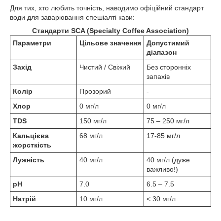
Для тих, хто любить точність, наводимо офіційний стандарт
води для заварювання спешіалті кави:
Стандарти SCA (Specialty Coffee Association)
Параметри
Цільове значення
Допустимий
діапазон
Захід
Чистий / Свіжий
Без сторонніх
запахів
Колір
Прозорий
-
Хлор
0 мг/л
0 мг/л
TDS
150 мг/л
75 – 250 мг/л
Кальцієва
68 мг/л
17-85 мг/л
жорсткість
Лужність
40 мг/л
40 мг/л (дуже
важливо!)
pH
7.0
6.5 – 7.5
Натрій
10 мг/л
< 30 мг/л