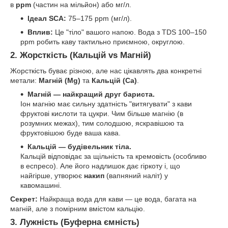
в
ppm
(частин на мільйон) або мг/л.
Ідеал SCA:
75–175 ppm (мг/л).
Вплив:
Це "тіло" вашого напою. Вода з TDS 100–150
ppm робить каву тактильно приємною, округлою.
2. Жорсткість (Кальцій vs Магній)
Жорсткість буває різною, але нас цікавлять два конкретні
метали:
Магній (Mg)
та
Кальцій (Ca)
.
Магній — найкращий друг бариста.
Іон магнію має сильну здатність "витягувати" з кави
фруктові кислоти та цукри. Чим більше магнію (в
розумних межах), тим солодшою, яскравішою та
фруктовішою буде ваша кава.
Кальцій — будівельник тіла.
Кальцій відповідає за щільність та кремовість (особливо
в еспресо). Але його надлишок дає гіркоту і, що
найгірше, утворює
накип
(вапняний наліт) у
кавомашині.
Секрет:
Найкраща вода для кави — це вода, багата на
магній, але з помірним вмістом кальцію.
3. Лужність (Буферна ємність)