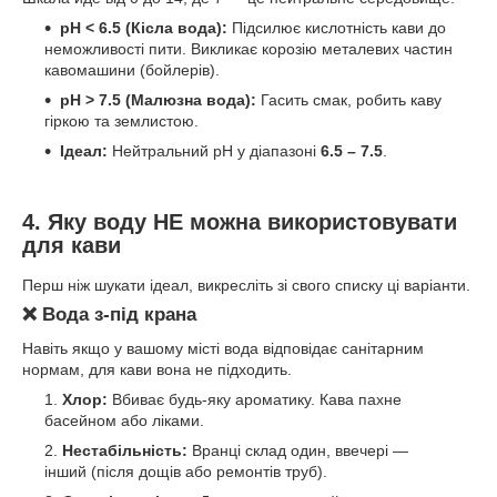
pH < 6.5 (Кісла вода):
Підсилює кислотність кави до
неможливості пити. Викликає корозію металевих частин
кавомашини (бойлерів).
pH > 7.5 (Малюзна вода):
Гасить смак, робить каву
гіркою та землистою.
Ідеал:
Нейтральний pH у діапазоні
6.5 – 7.5
.
4. Яку воду НЕ можна використовувати
для кави
Перш ніж шукати ідеал, викресліть зі свого списку ці варіанти.
❌ Вода з-під крана
Навіть якщо у вашому місті вода відповідає санітарним
нормам, для кави вона не підходить.
Хлор:
Вбиває будь-яку ароматику. Кава пахне
басейном або ліками.
Нестабільність:
Вранці склад один, ввечері —
інший (після дощів або ремонтів труб).