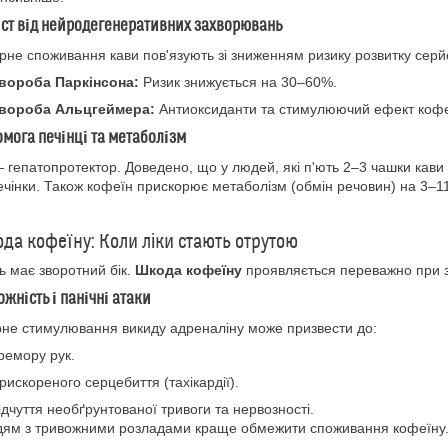
ист від нейродегенеративних захворювань
рне споживання кави пов'язують зі зниженням ризику розвитку серйо
вороба Паркінсона:
Ризик знижується на 30–60%.
вороба Альцгеймера:
Антиоксиданти та стимулюючий ефект кофеї
омога печінці та метаболізм
 гепатопротектор. Доведено, що у людей, які п'ють 2–3 чашки кави 
ечінки. Також кофеїн прискорює метаболізм (обмін речовин) на 3–
ода кофеїну: Коли ліки стають отрутою
 має зворотний бік.
Шкода кофеїну
проявляється переважно при з
вожність і панічні атаки
не стимулювання викиду адреналіну може призвести до:
ремору рук.
рискореного серцебиття (тахікардії).
ідчуття необґрунтованої тривоги та нервозності.
ям з тривожними розладами краще обмежити споживання кофеїну