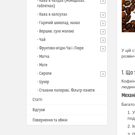
- Кава в чалдах (монодозах,
таблетках)
- Кава в капсулах
- Гарячий шоколад, какао
- Вершки, сухе молоко
- Чай
- Фруктово-ягідні Чаї і Пюре
У цій 
розвін
- Матча
- Мате
1. Що
- Сиропи
Кофеїн
- Цукор
людини
- Стакани паперові, Фільтр-пакети
Механі
Статті
Багато
Відгуки
У
под
Повернення та обмін
М
П