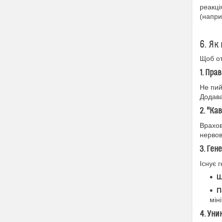
реакці
(напри
6. Як
Щоб от
1. Пра
Не пий
Додава
2. "Ка
Врахов
нервов
3. Ген
Існує 
Ш
П
мін
4. Уни