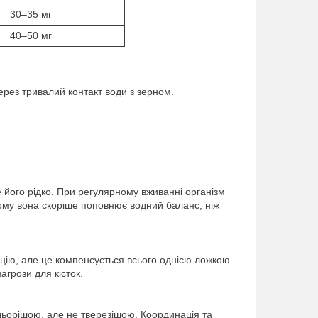
30–35 мг
40–50 мг
ерез тривалий контакт води з зерном.
е його рідко. При регулярному вживанні організм
тому вона скоріше поповнює водний баланс, ніж
ію, але це компенсується всього однією ложкою
агрози для кісток.
ьорішою, але не тверезішою. Координація та