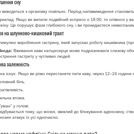
ушення сну
 виводиться з організму повільно. Період напіввиведення становит
риклад: Якщо ви випили подвійний еспресо о 18:00, то опівночі у 
еїну. Це порушує фази глибокого сну, і ви прокидаєтеся невиспани
ив на шлунково-кишковий тракт
тимулює вироблення гастрину, який запускає роботу кишківника (пр
кода:
Вживання кави натщесерце може подразнювати слизову обол
острення гастриту у чутливих людей.
ова залежність
она існує. Якщо ви різко перестанете пити каву, через 12–24 години
оловний біль.
ратівливість.
ильна втома.
Туман" у голові.
відбувається тому, що мозок, звиклий до блокування аденозину, ств
нозин атакує їх усі одночасно.