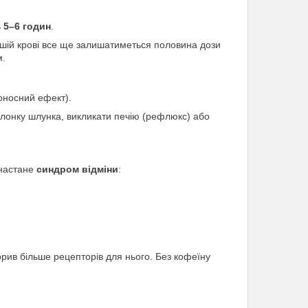
ь
5–6 годин
.
вашій крові все ще залишатиметься половина дози
м.
оносний ефект).
онку шлунка, викликати печію (рефлюкс) або
 настане
синдром відміни
:
орив більше рецепторів для нього. Без кофеїну