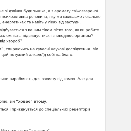
е зі дзвінка будильника, а з аромату свіжозвареної
і психоактивна речовина, яку ми вживаємо легально
і, енергетиках та навіть у ліках від застуди.
ідбувається з вашим тілом після того, як ви робите
залежність, підвищує тиск і зневоднює організм?
 від хвороб?
а"
, спираючись на сучасні наукові дослідження. Ми
 цей потужний алкалоїд собі на благо.
лини виробляють для захисту від комах. Але для
ргію, він
"ховає" втому
.
ться і приєднується до спеціальних рецепторів,
Він працює як "заглушка".