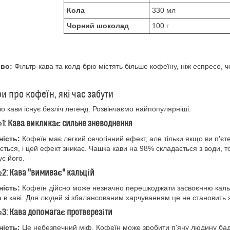
Кола
330 мл
Чорний шоколад
100 г
во:
Фільтр-кава та колд-брю містять більше кофеїну, ніж еспресо, ч
фи про кофеїн, які час забути
о кави існує безліч легенд. Розвінчаємо найпопулярніші.
1: Кава викликає сильне зневоднення
ність:
Кофеїн має легкий сечогінний ефект, але тільки якщо ви п'єт
ється, і цей ефект зникає. Чашка кави на 98% складається з води, 
є його.
2: Кава "вимиває" кальцій
ність:
Кофеїн дійсно може незначно перешкоджати засвоєнню кальц
 в каві. Для людей зі збалансованим харчуванням це не становить з
3: Кава допомагає протверезіти
ність:
Це небезпечний міф. Кофеїн може зробити п'яну людину бад