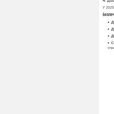
4. До
У 2025
Безпеч
Д
Д
Д
С
отр