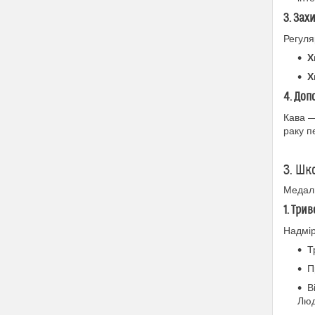
3. Зах
Регуля
Х
Х
4. Доп
Кава —
раку п
3. Шк
Медаль
1. Три
Надмір
Т
П
В
Люд