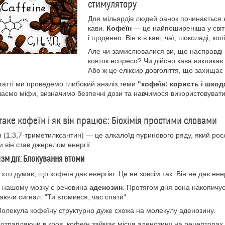
стимулятору
Для мільярдів людей ранок починається н
кави.
Кофеїн
— це найпоширеніша у світ
і щоденно. Він є в каві, чаї, шоколаді, кол
Але чи замислювалися ви, що насправді в
ковток еспресо? Чи дійсно кава викликає 
Або ж це еліксир довголіття, що захищає
статті ми проведемо глибокий аналіз теми
"кофеїн: користь і шкод
чаємо міфи, визначимо безпечні дози та навчимося використовувати
 таке кофеїн і як він працює: Біохімія простими словами
 (1,3,7-триметилксантин) — це алкалоїд пуринового ряду, який рос
 він став джерелом енергії.
зм дії: Блокування втоми
 хто думає, що кофеїн дає енергію. Це не зовсім так. Він не дає ене
 нашому мозку є речовина
аденозин
. Протягом дня вона накопичує
аючи сигнал: "Ти втомився, час спати".
олекула кофеїну структурно дуже схожа на молекулу аденозину.
отрапляючи в кров, кофеїн займає місця аденозину на рецепторах. 