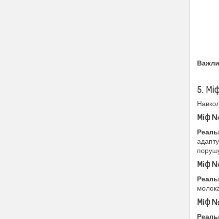
Важли
5. Мі
Навкол
Міф №
Реаль
адапту
порушу
Міф №
Реаль
молока
Міф №
Реаль