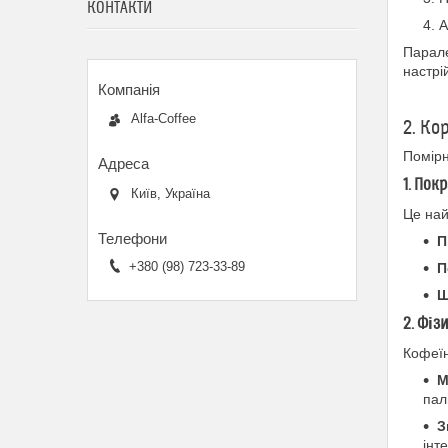
КОНТАКТИ
А
Парал
настрі
Alfa-Coffee
2. Ко
Помірн
1. Пок
Київ, Україна
Це най
П
+380 (98) 723-33-89
П
Ш
2. Фіз
Кофеїн
М
пал
З
інт