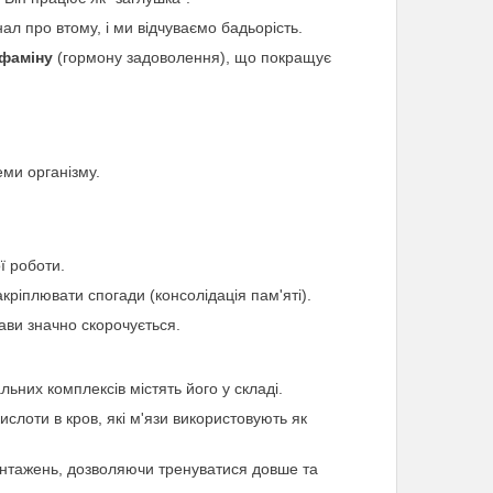
л про втому, і ми відчуваємо бадьорість.
фаміну
(гормону задоволення), що покращує
ми організму.
ї роботи.
ріплювати спогади (консолідація пам'яті).
кави значно скорочується.
ьних комплексів містять його у складі.
ислоти в кров, які м'язи використовують як
вантажень, дозволяючи тренуватися довше та