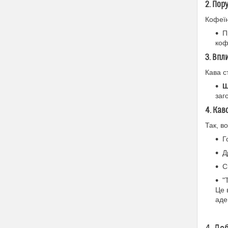
2. Пор
Кофеїн
П
коф
3. Впл
Кава с
Ш
заг
4. Кав
Так, в
Г
Д
С
"
Це 
аде