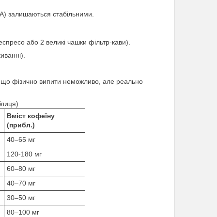
SA) залишаються стабільними.
спресо або 2 великі чашки фільтр-кави).
иванні).
, що фізично випити неможливо, але реально
блиця)
Вміст кофеїну
(прибл.)
40–65 мг
120-180 мг
60–80 мг
40–70 мг
30–50 мг
80–100 мг