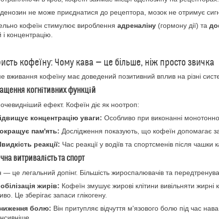
денозин не може приєднатися до рецептора, мозок не отримує сигна
ельно кофеїн стимулює вироблення
адреналіну
(гормону дії) та
до
й і концентрацію.
ристь кофеїну: Чому кава — це більше, ніж просто звичка
е вживання кофеїну має доведений позитивний вплив на різні систе
ращення когнітивних функцій
очевидніший ефект. Кофеїн діє як ноотроп:
ідвищує концентрацію уваги:
Особливо при виконанні монотонно
окращує пам'ять:
Дослідження показують, що кофеїн допомагає зак
видкість реакції:
Час реакції у водіїв та спортсменів після чашки 
ична витривалість та спорт
 — це легальний допінг. Більшість жироспалювачів та передтренувал
обілізація жирів:
Кофеїн змушує жирові клітини вивільняти жирні к
иво. Це зберігає запаси глікогену.
ниження болю:
Він притупляє відчуття м'язового болю під час на
енсивніше.