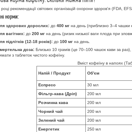
бова норма кофеїну: Скільки можна пити?
 році рекомендації світових організацій охорони здоров'я (FDA, EF
ні норми:
ля здорових дорослих:
до
400 мг
на день (приблизно 3–4 чашки е
ля вагітних:
до
200 мг
на день (ризик низької ваги плода при зловж
ля підлітків (12-18 років):
до
100 мг
на день.
мертельна доза:
Близько 10 грамів (це 70–100 чашок кави за раз)
имати з таблеток чистого кофеїну.
Вміст кофеїну в напоях (Та
Напій / Продукт
Об'єм
Еспресо
30 мл
Фільтр-кава (Дріп)
200 мл
Розчинна кава
200 мл
Чорний чай
200 мл
Зелений чай
200 мл
Енергетик
250 мл