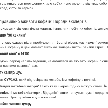
я залишаються порушеними, але суб'єктивно людина відчуває себе
клад, сісти за кермо).
 правильно вживати кофеїн: Поради експертів
римувати від кави тільки користь і уникнути побічних ефектів, дотр
вило "90 хвилин"
те каву одразу після пробудження. Вранці рівень кортизолу (гормону
ння кофеїну в цей момент викликає толерантність і зайвий стрес. 
вовий стоп" о 14:00
уючи період напіввиведення, намагайтеся не вживати кофеїн після
а система заспокоїться.
етика вирішує
ген
CYP1A2
, який відповідає за метаболізм кофеїну в печінці.
видкі метаболізатори:
П'ють каву і через годину можуть спати. Їм
овільні метаболізатори:
Від однієї чашки трясуться руки і серце 
імуму. Прислухайтеся до свого тіла!
кайте чистого цукру