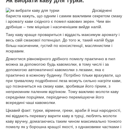
Як вибрати каву для турки.
Досвідчені
бариста кажуть, що одним і самим важливим секретом смаку
і аромату кави східного є помел кавових зерен. Чим він
дрібніше – тим міцніше і насиченішим вийде напій.
Таку каву краще провариться і віддасть максимум аромату і
весь свій смакової потенціал. До того ж, такий напій буде
більш насиченим, густий по консистенції, маслянистим і
яскравим.
Домогтися рівномірного дрібного помелу практично в пил
можна за допомогою будь кавомолки, в тому числі і за
допомогою автоматичної кавомолки з лезами, яка є
практично в кожному будинку. Потрібно тільки врахувати, що
при тривалому подрібненні леза можуть сильно нагріти кави,
що позначиться на смаку кави, зробивши його гірким, з
неприємним паленим відтінком. Тому важливо молоти каву
середніми порціями, періодично перемішуючи його
всередині чаші кавомолки.
Цікавий факт: турки, вірмени, греки, араби й інші народності,
які віддають перевагу варити каву в турці, люблять молоти
каву вручну, домагаючись таким чином максимально тонкого
помелу як у борошна кращої якості, з однаковими частками і