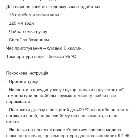
Для варіння кави по-східному вам знадобиться:
· 15 г дрібно меленої кави
· 120 мл води
· Чайна ложка цукру
· Спеції за бажанням
Час приготування – близько 6 хвилин.
Температура води – близько 95 ºС
Покрокова інструкція:
· Прогріти турку
· Насипати в посудину каву і цукор, додати воду кімнатної
температури до найбільш вузького місця у шийки і все
перемішати.
· Поставити джезву в розігрітий до 400 ºС пісок або на плиту і
нагрівати напій, не даючи йому сильно закипіти, а пінці –
втекти.
· Як тільки на поверхні почне з'являтися красива медова
пінка, це означає, що температура досягла заповітних 92-96