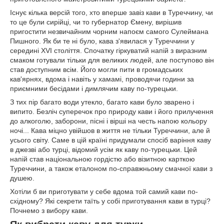
Існує кілька версій того, хто вперше завіз кави в Туреччину, чи
то це були сирійці, чи то губернатор Ємену, вирішив
пригостити незвичайним чорним напоєм самого Сулеймана
Пишного. Як би те ні було, кава з'явилася у Туреччини у
середині XVI століття. Спочатку гіркуватий напій з виразним
смаком готували тільки для великих людей, але поступово він
став доступним всім. Його могли пити в громадських
кав'ярнях, вдома і навіть у хамамі, проводячи години за
приємними бесідами і димлячим каву по-турецьки.
З тих пір багато води утекло, багато кави було зварено і
випито. Безліч суперечок про природу кави і його прилучення
до алкоголю, заборони, пісні і вірші на честь напою кольору
ночі... Кава міцно увійшов в життя не тільки Туреччини, але й
усього світу. Саме в цій країні придумали спосіб варіння каву
в джезві або турці, відомий усім як каву по-турецьки. Цей
напій став національною гордістю або візитною карткою
Туреччини, а також еталоном по-справжньому смачної кави з
душею.
Хотіли б ви приготувати у себе вдома той самий кави по-
східному? Які секрети таїть у собі приготування кави в турці?
Почнемо з вибору кави.