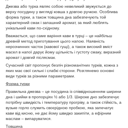
Джезва або турка являє собою невеликий звужується до
верху посудину у вигляді ковша з довгою ручкою. Особлива
форма турки, а також товщина дна забезпечують той
характерний смак і запашний аромат, за який люблять
унікальний кави по-східному.
Вважається, що саме варіння кави в турці – це найбільш
древній метод приготування цього напою. Наявність
нерозчинних часток (кавової гущі), а також високий вміст
масел в напої дарує йому щільність і густоту смаку, виразний
аромат і довгий післясмак.
Сучасний світ пропонує безліч різноманітних турків, кожна з
яких має свої сильні і слабкі сторони. Розглянемо основні
види турків за різними параметрами.
Форма турки
Правильна джезва – це посудина із співвідношенням ширини
дна і шийки в пропорціях ½ або 1/3. Широке дно забезпечує
потрібну швидкість і температуру прогріву, а також стійкість, а
вузьке горло служить своєрідною пробкою, яка запечатує
кави від кисню, не дає йому швидко закипіти, а ефірним
маслам – випаруватися.
Товщина