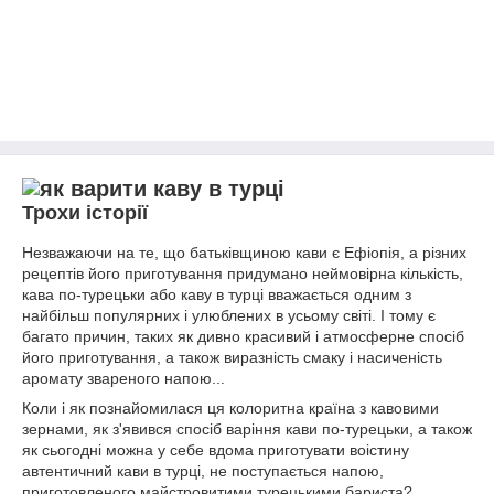
Трохи історії
Незважаючи на те, що батьківщиною кави є Ефіопія, а різних
рецептів його приготування придумано неймовірна кількість,
кава по-турецьки або каву в турці вважається одним з
найбільш популярних і улюблених в усьому світі. І тому є
багато причин, таких як дивно красивий і атмосферне спосіб
його приготування, а також виразність смаку і насиченість
аромату звареного напою...
Коли і як познайомилася ця колоритна країна з кавовими
зернами, як з'явився спосіб варіння кави по-турецьки, а також
як сьогодні можна у себе вдома приготувати воістину
автентичний кави в турці, не поступається напою,
приготовленого майстровитими турецькими бариста?