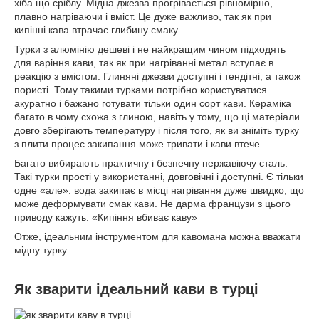
хіба що сріблу. Мідна джезва прогрівається рівномірно,
плавно нагріваючи і вміст. Це дуже важливо, так як при
кипінні кава втрачає глибину смаку.
Турки з алюмінію дешеві і не найкращим чином підходять
для варіння кави, так як при нагріванні метал вступає в
реакцію з вмістом. Глиняні джезви доступні і тендітні, а також
пористі. Тому такими турками потрібно користуватися
акуратно і бажано готувати тільки один сорт кави. Кераміка
багато в чому схожа з глиною, навіть у тому, що ці матеріали
довго зберігають температуру і після того, як ви зніміть турку
з плити процес закипання може тривати і кави втече.
Багато вибирають практичну і безпечну нержавіючу сталь.
Такі турки прості у використанні, довговічні і доступні. Є тільки
одне «але»: вода закипає в місці нагрівання дуже швидко, що
може деформувати смак кави. Не дарма французи з цього
приводу кажуть: «Кипіння вбиває каву»
Отже, ідеальним інструментом для кавомана можна вважати
мідну турку.
Як зварити ідеальний кави в турці