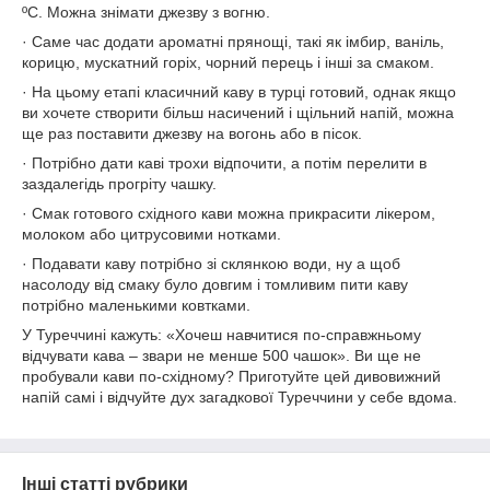
ºС. Можна знімати джезву з вогню.
· Саме час додати ароматні прянощі, такі як імбир, ваніль,
корицю, мускатний горіх, чорний перець і інші за смаком.
· На цьому етапі класичний каву в турці готовий, однак якщо
ви хочете створити більш насичений і щільний напій, можна
ще раз поставити джезву на вогонь або в пісок.
· Потрібно дати каві трохи відпочити, а потім перелити в
заздалегідь прогріту чашку.
· Смак готового східного кави можна прикрасити лікером,
молоком або цитрусовими нотками.
· Подавати каву потрібно зі склянкою води, ну а щоб
насолоду від смаку було довгим і томливим пити каву
потрібно маленькими ковтками.
У Туреччині кажуть: «Хочеш навчитися по-справжньому
відчувати кава – звари не менше 500 чашок». Ви ще не
пробували кави по-східному? Приготуйте цей дивовижний
напій самі і відчуйте дух загадкової Туреччини у себе вдома.
Інші статті рубрики