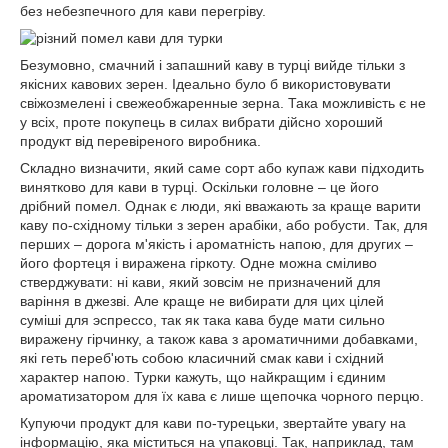
без небезпечного для кави перегріву.
Безумовно, смачний і запашний каву в турці вийде тільки з
якісних кавових зерен. Ідеально було б використовувати
свіжозмелені і свежеобжаренные зерна. Така можливість є не
у всіх, проте покупець в силах вибрати дійсно хороший
продукт від перевіреного виробника.
Складно визначити, який саме сорт або купаж кави підходить
винятково для кави в турці. Оскільки головне – це його
дрібний помел. Однак є люди, які вважають за краще варити
каву по-східному тільки з зерен арабіки, або робусти. Так, для
перших – дорога м'якість і ароматність напою, для других –
його фортеця і виражена гіркоту. Одне можна сміливо
стверджувати: ні кави, який зовсім не призначений для
варіння в джезві. Але краще не вибирати для цих цілей
суміші для эспрессо, так як така кава буде мати сильно
виражену гірчинку, а також кава з ароматичними добавками,
які геть переб'ють собою класичний смак кави і східний
характер напою. Турки кажуть, що найкращим і єдиним
ароматизатором для їх кава є лише щепочка чорного перцю.
Купуючи продукт для кави по-турецьки, звертайте увагу на
інформацію, яка міститься на упаковці. Так, наприклад, там