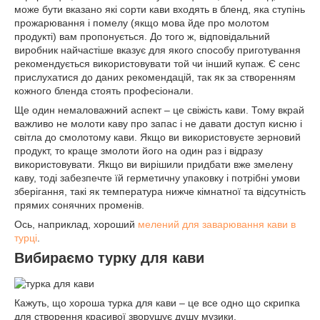
може бути вказано які сорти кави входять в бленд, яка ступінь
прожарювання і помелу (якщо мова йде про молотом
продукті) вам пропонується. До того ж, відповідальний
виробник найчастіше вказує для якого способу приготування
рекомендується використовувати той чи інший купаж. Є сенс
прислухатися до даних рекомендацій, так як за створенням
кожного бленда стоять професіонали.
Ще один немаловажний аспект – це свіжість кави. Тому вкрай
важливо не молоти каву про запас і не давати доступ кисню і
світла до смолотому кави. Якщо ви використовуєте зерновий
продукт, то краще змолоти його на один раз і відразу
використовувати. Якщо ви вирішили придбати вже змелену
каву, тоді забезпечте їй герметичну упаковку і потрібні умови
зберігання, такі як температура нижче кімнатної та відсутність
прямих сонячних променів.
Ось, наприклад, хороший
мелений для заварювання кави в
турці
.
Вибираємо турку для кави
Кажуть, що хороша турка для кави – це все одно що скрипка
для створення красивої зворушує душу музики.