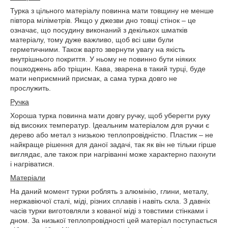
Турка з цільного матеріалу повинна мати товщину не менше
півтора міліметрів. Якщо у джезви дно товщі стінок – це
означає, що посудину виконаний з декількох шматків
матеріалу, тому дуже важливо, щоб всі шви були
герметичними. Також варто звернути увагу на якість
внутрішнього покриття. У ньому не повинно бути ніяких
пошкоджень або тріщин. Кава, зварена в такий турці, буде
мати неприємний присмак, а сама турка довго не
прослужить.
Ручка
Хороша турка повинна мати довгу ручку, щоб уберегти руку
від високих температур. Ідеальним матеріалом для ручки є
дерево або метал з низькою теплопровідністю. Пластик – не
найкраще рішення для даної задачі, так як він не тільки гірше
виглядає, але також при нагріванні може характерно пахнути
і нагріватися.
Матеріали
На даний момент турки роблять з алюмінію, глини, металу,
нержавіючої сталі, міді, різних сплавів і навіть скла. З давніх
часів турки виготовляли з кованої міді з товстими стінками і
дном. За низької теплопровідності цей матеріал поступається