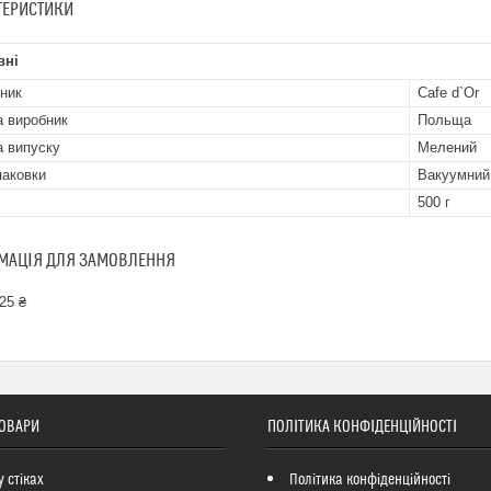
ТЕРИСТИКИ
вні
ник
Cafe d`Or
а виробник
Польща
 випуску
Мелений
паковки
Вакуумний
500 г
МАЦІЯ ДЛЯ ЗАМОВЛЕННЯ
25 ₴
ТОВАРИ
ПОЛІТИКА КОНФІДЕНЦІЙНОСТІ
у стіках
Політика конфіденційності