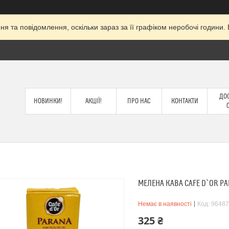
я та повідомлення, оскільки зараз за її графіком неробочі годин
ДОС
НОВИНКИ!
АКЦІЇ!
ПРО НАС
КОНТАКТИ
МЕЛЕНА КАВА CAFE D`OR PA
Немає в наявності
Код:
96487
325 ₴