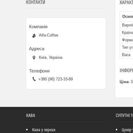
КОНТАКТИ
ХАРАК
Осно
Вироб
Країн
Alfa-Coffee
Форма
Тип у
Вага
Київ, Україна
ІНФОР
+380 (98) 723-33-89
Ціна:
3
КАВА
СУПУТНІ 
Кава у зернах
Цукор 