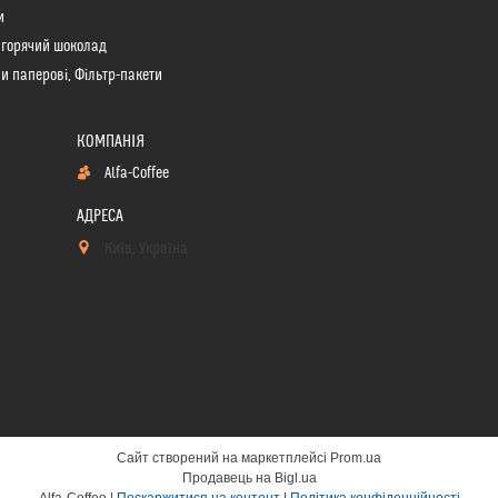
и
 горячий шоколад
и паперові, Фільтр-пакети
Alfa-Coffee
Київ, Україна
Сайт створений на маркетплейсі
Prom.ua
Продавець на Bigl.ua