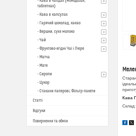
- Кава в чалдах (монодозах,
таблетках)
- Кава в капсулах
- Гарячий шоколад, какао
- Вершки, сухе молоко
- Чай
- Фруктово-ягідні Чаї і Пюре
- Матча
- Мате
Мелен
- Сиропи
Старан
- Цукор
ідеаль
пригот
- Стакани паперові, Фільтр-пакети
Кава 
Статті
Склад:
Відгуки
Повернення та обмін