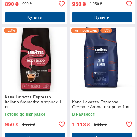
890
950
₴
₴
990 ₴
1 050 ₴
Купити
Купити
–10%
Топ продажів
–8%
Кава Lavazza Espresso
Italiano Aromatico в зернах 1
Кава Lavazza Espresso
кг
Crema e Aroma в зернах 1 кг
Готово до відправки
В наявності
950
1 113
₴
₴
1 050 ₴
1 213 ₴