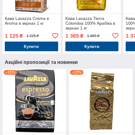
Кава Lavazza Crema e
Кава Lavazza Tierra
Кава
Aroma в зернах 1 кг
Colombia 100% Арабіка в
100%
зернах 1 кг
зерн
1 125
1 365
1 3
₴
₴
1 225 ₴
1 465 ₴
Купити
Купити
Акційні пропозиції та новинки
–15%
–13%