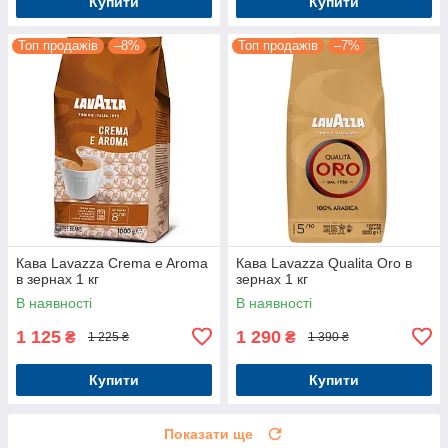
Купити
Купити
Топ продажів
–8%
Топ продажів
–7%
Кава Lavazza Crema e Aroma
Кава Lavazza Qualita Oro в
в зернах 1 кг
зернах 1 кг
В наявності
В наявності
1 125
1 290
₴
₴
1 225 ₴
1 390 ₴
Купити
Купити
Показати ще