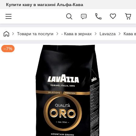
Купити каву в магазині Альфа-Кава
Товари та послуги
- Кава в зернах
Lavazza
Кава в
–7%