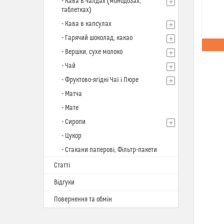
- Кава в чалдах (монодозах,
таблетках)
- Кава в капсулах
- Гарячий шоколад, какао
- Вершки, сухе молоко
- Чай
- Фруктово-ягідні Чаї і Пюре
- Матча
- Мате
- Сиропи
- Цукор
- Стакани паперові, Фільтр-пакети
Статті
Відгуки
Повернення та обмін