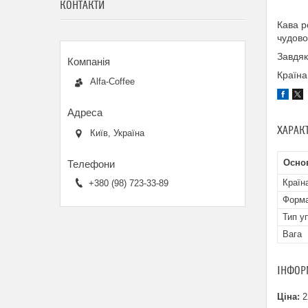
КОНТАКТИ
Кава р
чудово
Завдяк
Країн
Alfa-Coffee
ХАРАК
Київ, Україна
Осно
Країн
+380 (98) 723-33-89
Форма
Тип у
Вага
ІНФОР
Ціна:
2