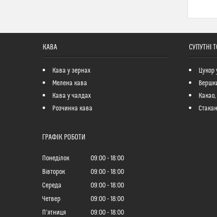
КАВА
СУПУТНІ 
Кава у зернах
Цукор 
Мелена кава
Вершк
Кава у чалдах
Какао,
Розчинна кава
Стакан
ГРАФІК РОБОТИ
Понеділок
09:00
18:00
Вівторок
09:00
18:00
Середа
09:00
18:00
Четвер
09:00
18:00
Пʼятниця
09:00
18:00