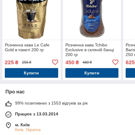
Розчинна кава Le Cafe
Розчинна кава Tchibo
Розч
Gold в пакеті 200 гр
Exclusive в скляній банці
Bari
200 гр
250 
225
450
625
₴
₴
255 ₴
480 ₴
Купити
Купити
Про нас
99% позитивних з 1553 відгуків за рік
Працює з 13.03.2014
м. Київ
Київ, Україна