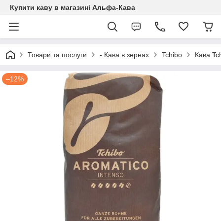
Купити каву в магазині Альфа-Кава
Товари та послуги
- Кава в зернах
Tchibo
Кава Tch
–12%