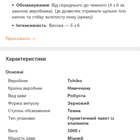
Обсмажування
: Від середнього до темного (4 з 6 за
шкалою виробника). Це дозволяє отримати щільне тіло
напою та стійку золотисту пінку (крему).
Інтенсивність
: Висока — 5 з 6.
Приховати
Характеристики
Основні
Виробник
Tchibo
Країна виробник
Німеччина
Вид кави
Робуста
Форма випуску
Зерновий
Ступінь обсмаження
Темна
Тип упаковки
Герметичний пакет із
клапаном
Вага
1000 г
Міцність кави
Міцний