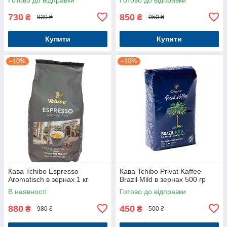
730
850
₴
₴
830 ₴
950 ₴
Купити
Купити
–10%
–10%
Кава Tchibo Espresso
Кава Tchibo Privat Kaffee
Aromatisch в зернах 1 кг
Brazil Mild в зернах 500 гр
В наявності
Готово до відправки
880
450
₴
₴
980 ₴
500 ₴