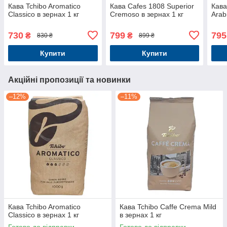
Кава Tchibo Aromatico
Кава Cafes 1808 Superior
Кава
Classico в зернах 1 кг
Cremoso в зернах 1 кг
Arab
730
799
795
₴
₴
830 ₴
899 ₴
Купити
Купити
Акційні пропозиції та новинки
–12%
–11%
Кава Tchibo Aromatico
Кава Tchibo Caffe Crema Mild
Classico в зернах 1 кг
в зернах 1 кг
Готово до відправки
Готово до відправки