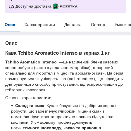
Доступна доставка
Опис
Характеристики
Доставка
Оплата
Умови п
Опис
Кава Tchibo Aromatico Intenso в зернах 1 кг
Tchibo Aromatico Intenso
—це насичений бленд кавових
зерен робусти (часто з додаванням арабіки), створений
спеціально для любителів міцної та ароматної кави. Ця серія
позиціонується як універсальна («all-rounder»), що підходить
для будь-якого способу приготування: від еспресо-машин до
гейзерних кавоварок.
Основні характеристики:
Склад та смак
: Купаж базується на добірних зернах
робусти, що забезпечує глибокий, міцний смак з
помітною гірчинкою та практично повною відсутністю
кислинки. У смаковому профілі домінують
нотки
темного шоколаду, какао та прянощів
.