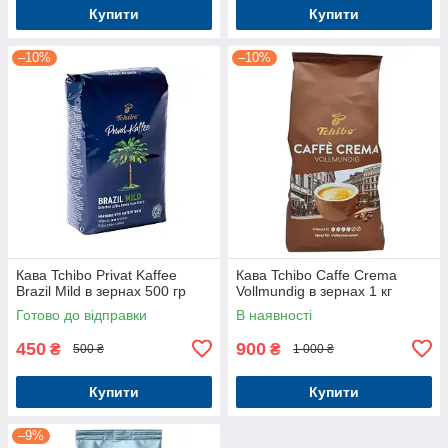
Купити
Купити
–10%
–10%
Кава Tchibo Privat Kaffee
Кава Tchibo Caffe Crema
Brazil Mild в зернах 500 гр
Vollmundig в зернах 1 кг
Готово до відправки
В наявності
450
900
₴
₴
500 ₴
1 000 ₴
Купити
Купити
–9%