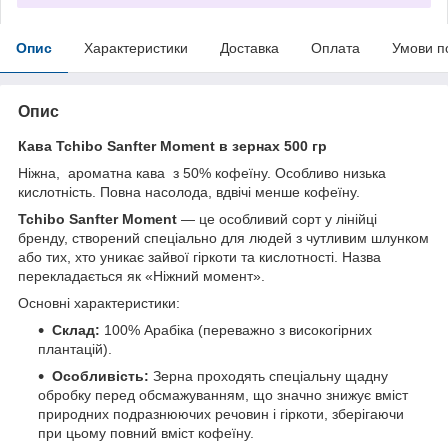
Опис
Характеристики
Доставка
Оплата
Умови п
Опис
Кава Tchibo Sanfter Moment в зернах 500 гр
Ніжна, ароматна кава з 50% кофеїну. Особливо низька
кислотність. Повна насолода, вдвічі менше кофеїну.
Tchibo Sanfter Moment
— це особливий сорт у лінійці
бренду, створений спеціально для людей з чутливим шлунком
або тих, хто уникає зайвої гіркоти та кислотності. Назва
перекладається як «Ніжний момент».
Основні характеристики:
Склад:
100% Арабіка (переважно з високогірних
плантацій).
Особливість:
Зерна проходять спеціальну щадну
обробку перед обсмажуванням, що значно знижує вміст
природних подразнюючих речовин і гіркоти, зберігаючи
при цьому повний вміст кофеїну.