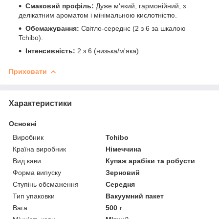
Смаковий профіль:
Дуже м'який, гармонійний, з
делікатним ароматом і мінімальною кислотністю.
Обсмажування:
Світло-середнє (2 з 6 за шкалою
Tchibo).
Інтенсивність:
2 з 6 (низька/м'яка).
Приховати
Характеристики
Основні
Виробник
Tchibo
Країна виробник
Німеччина
Вид кави
Купаж арабіки та робусти
Форма випуску
Зерновий
Ступінь обсмаження
Середня
Тип упаковки
Вакуумний пакет
Вага
500 г