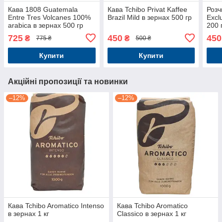
Кава 1808 Guatemala
Кава Tchibo Privat Kaffee
Розч
Entre Tres Volcanes 100%
Brazil Mild в зернах 500 гр
Excl
arabica в зернах 500 гр
200 
725
450
450
₴
₴
775 ₴
500 ₴
Купити
Купити
Акційні пропозиції та новинки
–12%
–12%
Кава Tchibo Aromatico Intenso
Кава Tchibo Aromatico
в зернах 1 кг
Classico в зернах 1 кг