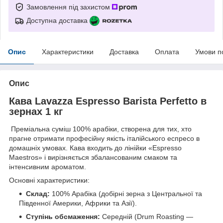
Замовлення під захистом
Доступна доставка
Опис
Характеристики
Доставка
Оплата
Умови п
Опис
Кава Lavazza Espresso Barista Perfetto в
зернах 1 кг
Преміальна суміш 100% арабіки, створена для тих, хто
прагне отримати професійну якість італійського еспресо в
домашніх умовах. Кава входить до лінійки «Espresso
Maestros» і вирізняється збалансованим смаком та
інтенсивним ароматом.
Основні характеристики:
Склад:
100% Арабіка (добірні зерна з Центральної та
Південної Америки, Африки та Азії).
Ступінь обсмаження:
Середній (Drum Roasting —