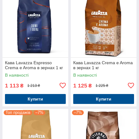
Кава Lavazza Espresso
Кава Lavazza Crema e Aroma
Crema e Aroma в зернах 1 кг
в зернах 1 кг
В наявності
В наявності
1 113
1 125
₴
₴
1 213 ₴
1 225 ₴
Купити
Купити
Топ продажів
–7%
–7%