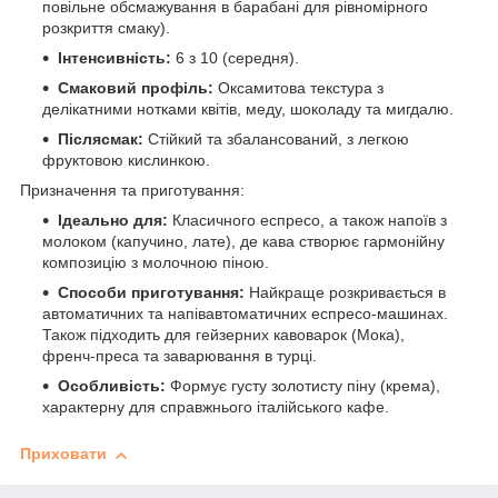
повільне обсмажування в барабані для рівномірного
розкриття смаку).
Інтенсивність:
6 з 10 (середня).
Смаковий профіль:
Оксамитова текстура з
делікатними нотками квітів, меду, шоколаду та мигдалю.
Післясмак:
Стійкий та збалансований, з легкою
фруктовою кислинкою.
Призначення та приготування:
Ідеально для:
Класичного еспресо, а також напоїв з
молоком (капучино, лате), де кава створює гармонійну
композицію з молочною піною.
Способи приготування:
Найкраще розкривається в
автоматичних та напівавтоматичних еспресо-машинах.
Також підходить для гейзерних кавоварок (Мока),
френч-преса та заварювання в турці.
Особливість:
Формує густу золотисту піну (крема),
характерну для справжнього італійського кафе.
Приховати