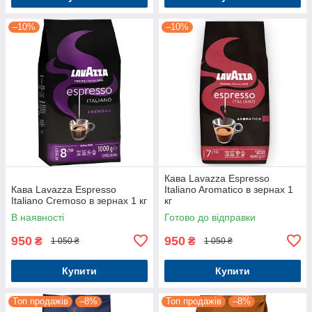
–10%
–10%
Кава Lavazza Espresso
Кава Lavazza Espresso
Italiano Aromatico в зернах 1
Italiano Cremoso в зернах 1 кг
кг
В наявності
Готово до відправки
950
950
₴
₴
1 050 ₴
1 050 ₴
Купити
Купити
Топ продажів
–8%
Топ продажів
–8%