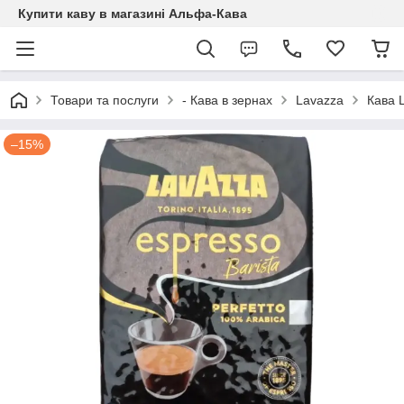
Купити каву в магазині Альфа-Кава
Товари та послуги
- Кава в зернах
Lavazza
Кава L
–15%