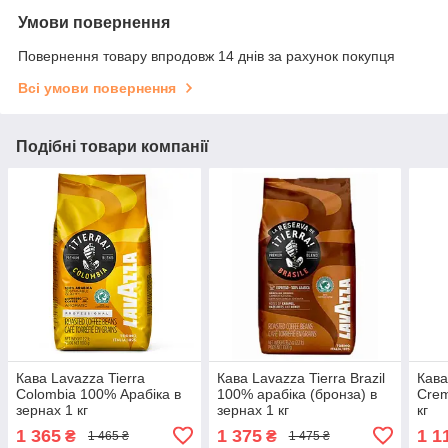
Умови повернення
Повернення товару впродовж 14 днів за рахунок покупця
Всі умови повернення
Подібні товари компанії
Кава Lavazza Tierra
Кава Lavazza Tierra Brazil
Кава
Colombia 100% Арабіка в
100% арабіка (бронза) в
Crem
зернах 1 кг
зернах 1 кг
кг
1 365
1 375
1 1
₴
₴
1 465 ₴
1 475 ₴