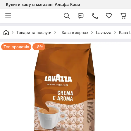
Купити каву в магазині Альфа-Кава
Товари та послуги
- Кава в зернах
Lavazza
Кава 
Топ продажів
–8%