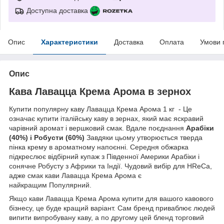
Доступна доставка
Опис
Характеристики
Доставка
Оплата
Умови 
Опис
Кава Лавацца Крема Арома в зернох
Купити популярну каву Лавацца Крема Арома 1 кг - Це
означає купити італійську каву в зернах, який має яскравий
чарівний аромат і вершковий смак. Вдале поєднання
Арабіки
(40%) і Робусти (60%)
Завдяки цьому утворюється тверда
пінка крему в ароматному напоєнні. Середня обжарка
підкреслює відбірний купаж з Південної Америки Арабіки і
сонячне Робусту з Африки та Індії. Чудовий вибір для HReCa,
адже смак кави Лавацца Крема Арома є
найкращим Популярний.
Якщо кави Лавацца Крема Арома купити для вашого кавового
бізнесу, це буде кращий варіант. Сам бренд приваблює людей
випити випробувану каву, а по другому цей бленд торговий