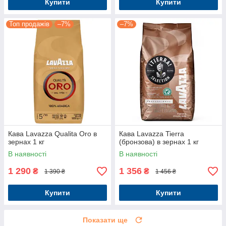
Купити
Купити
Топ продажів
–7%
–7%
Кава Lavazza Qualita Oro в
Кава Lavazza Tierra
зернах 1 кг
(бронзова) в зернах 1 кг
В наявності
В наявності
1 290
1 356
₴
₴
1 390 ₴
1 456 ₴
Купити
Купити
Показати ще