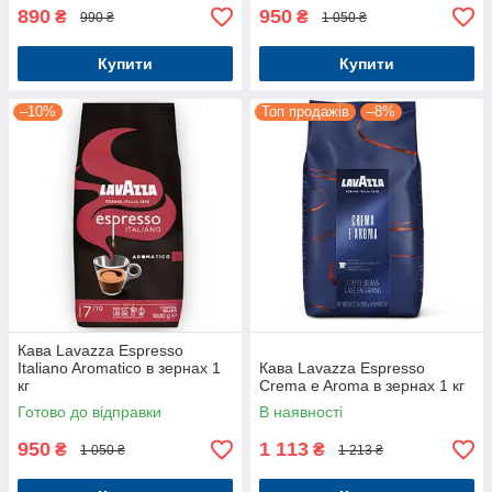
890
950
₴
₴
990 ₴
1 050 ₴
Купити
Купити
–10%
Топ продажів
–8%
Кава Lavazza Espresso
Italiano Aromatico в зернах 1
Кава Lavazza Espresso
кг
Crema e Aroma в зернах 1 кг
Готово до відправки
В наявності
950
1 113
₴
₴
1 050 ₴
1 213 ₴