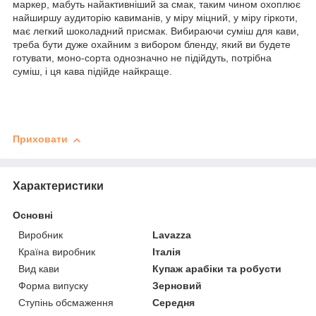
маркер, мабуть найактивніший за смак, таким чином охоплює
найширшу аудиторію кавиманів, у міру міцний, у міру гіркоти,
має легкий шоколадний присмак. Вибираючи суміш для кави,
треба бути дуже охайним з вибором бленду, який ви будете
готувати, моно-сорта однозначно не підійдуть, потрібна
суміш, і ця кава підійде найкраще.
Приховати
Характеристики
Основні
Виробник
Lavazza
Країна виробник
Італія
Вид кави
Купаж арабіки та робусти
Форма випуску
Зерновий
Ступінь обсмаження
Середня