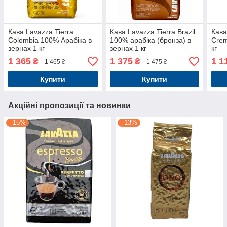
Кава Lavazza Tierra
Кава Lavazza Tierra Brazil
Кава
Colombia 100% Арабіка в
100% арабіка (бронза) в
Crem
зернах 1 кг
зернах 1 кг
кг
1 365
1 375
1 1
₴
₴
1 465 ₴
1 475 ₴
Купити
Купити
Акційні пропозиції та новинки
–15%
–13%