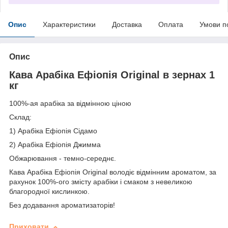
Опис
Характеристики
Доставка
Оплата
Умови п
Опис
Кава Арабіка Ефіопія Original в зернах 1
кг
100%-ая арабіка за відмінною ціною
Склад:
1) Арабіка Ефіопія Сідамо
2) Арабіка Ефіопія Джимма
Обжарювання - темно-середнє.
Кава Арабіка Ефіопія Original володіє відмінним ароматом, за
рахунок 100%-ого змісту арабіки і смаком з невеликою
благородної кислинкою.
Без додавання ароматизаторів!
Приховати