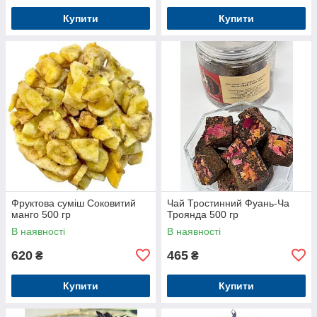
Купити
Купити
Фруктова суміш Соковитий
Чай Тростинний Фуань-Ча
манго 500 гр
Троянда 500 гр
В наявності
В наявності
620
465
₴
₴
Купити
Купити