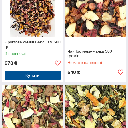
Фруктова суміш Бабл Гам 500
гр
Чай Калинка-малка 500
В наявності
грамів
670
Немає в наявності
₴
540
₴
Купити