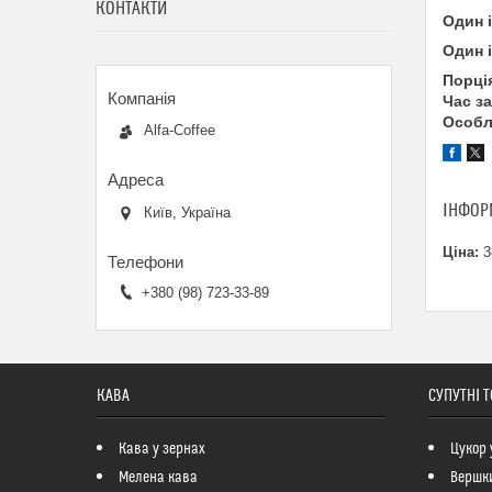
КОНТАКТИ
Один 
Один 
Порці
Час з
Особл
Alfa-Coffee
ІНФОР
Київ, Україна
Ціна:
3
+380 (98) 723-33-89
КАВА
СУПУТНІ 
Кава у зернах
Цукор 
Мелена кава
Вершк