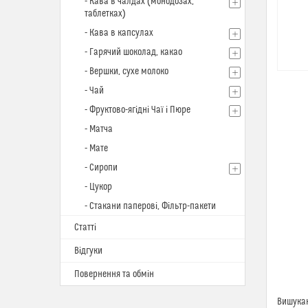
- Кава в чалдах (монодозах,
таблетках)
- Кава в капсулах
- Гарячий шоколад, какао
- Вершки, сухе молоко
- Чай
- Фруктово-ягідні Чаї і Пюре
- Матча
- Мате
- Сиропи
- Цукор
- Стакани паперові, Фільтр-пакети
Статті
Відгуки
Повернення та обмін
Вишукан