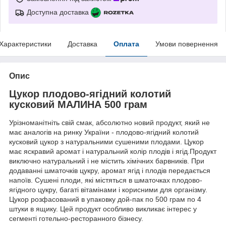
Доступна доставка
Характеристики
Доставка
Оплата
Умови повернення
Опис
Цукор плодово-ягідний колотий
кусковий МАЛИНА 500 грам
Урізноманітніть свій смак, абсолютно новий продукт, який не
має аналогів на ринку України - плодово-ягідний колотий
кусковий цукор з натуральними сушеними плодами. Цукор
має яскравий аромат і натуральний колір плодів і ягід.Продукт
виключно натуральний і не містить хімічних барвників. При
додаванні шматочків цукру, аромат ягід і плодів передається
напоїв. Сушені плоди, які містяться в шматочках плодово-
ягідного цукру, багаті вітамінами і корисними для організму.
Цукор розфасований в упаковку дой-пак по 500 грам по 4
штуки в ящику. Цей продукт особливо викликає інтерес у
сегменті готельно-ресторанного бізнесу.