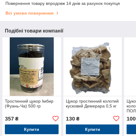
Повернення товару впродовж 14 днів за рахунок покупця
Всі умови повернення
Подібні товари компанії
Тростинний цукор Імбир
Цукор тростинний колотий
Цуко
(Фуань-Ча) 500 гр
кусковий Демерара 0,5 кг
коло
ПОЛ
357
130
100
₴
₴
Купити
Купити