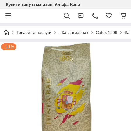
Купити каву в магазині Альфа-Кава
Товари та послуги
- Кава в зернах
Cafes 1808
Кав
–11%