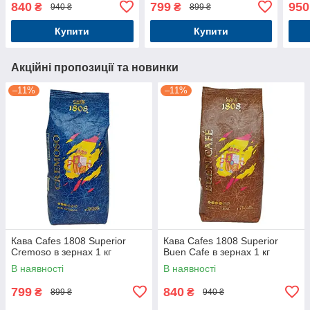
840
799
950
₴
₴
940 ₴
899 ₴
Купити
Купити
Акційні пропозиції та новинки
–11%
–11%
Кава Cafes 1808 Superior
Кава Cafes 1808 Superior
Cremoso в зернах 1 кг
Buen Cafe в зернах 1 кг
В наявності
В наявності
799
840
₴
₴
899 ₴
940 ₴