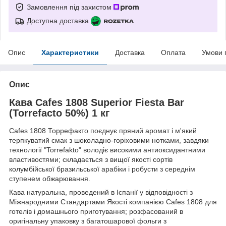
Замовлення під захистом
Доступна доставка
Опис
Характеристики
Доставка
Оплата
Умови 
Опис
Кава Cafes 1808 Superior Fiesta Bar
(Torrefacto 50%) 1 кг
Cafes 1808 Торрефакто поєднує пряний аромат і м'який
терпкуватий смак з шоколадно-горіховими нотками, завдяки
технології "Torrefakto" володіє високими антиоксидантними
властивостями; складається з вищої якості сортів
колумбійської бразильської арабіки і робусти з середнім
ступенем обжарювання.
Кава натуральна, проведений в Іспанії у відповідності з
Міжнародними Стандартами Якості компанією Cafes 1808 для
готелів і домашнього приготування; розфасований в
оригінальну упаковку з багатошарової фольги з