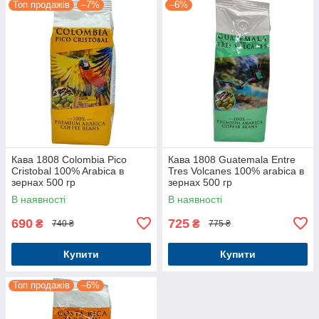
Топ продажів
–7%
–6%
Кава 1808 Colombia Pico
Кава 1808 Guatemala Entre
Cristobal 100% Arabica в
Tres Volcanes 100% arabica в
зернах 500 гр
зернах 500 гр
В наявності
В наявності
690
725
₴
₴
740 ₴
775 ₴
Купити
Купити
Топ продажів
–6%